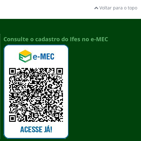
Voltar para o topo
Consulte o cadastro do Ifes no e-MEC