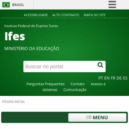
BRASIL
Simplifique!
ACESSIBILIDADE
ALTO CONTRASTE
MAPA DO SITE
Comunica BR
Instituto Federal do Espírito Santo
Ifes
Participe
Acesso à informação
MINISTÉRIO DA EDUCAÇÃO
Legislação
Canais
PT
EN
FR
DE
ES
Perguntas Frequentes
Contato
Acesso a
sistemas
Comunicação
PÁGINA INICIAL
MENU