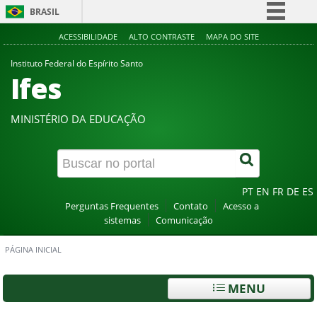
BRASIL
Simplifique!
ACESSIBILIDADE
ALTO CONTRASTE
MAPA DO SITE
Comunica BR
Instituto Federal do Espírito Santo
Ifes
Participe
Acesso à informação
MINISTÉRIO DA EDUCAÇÃO
Legislação
Canais
PT
EN
FR
DE
ES
Perguntas Frequentes
Contato
Acesso a
sistemas
Comunicação
PÁGINA INICIAL
MENU