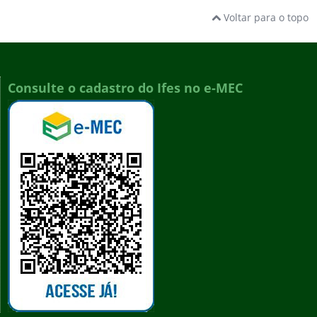
Voltar para o topo
Consulte o cadastro do Ifes no e-MEC