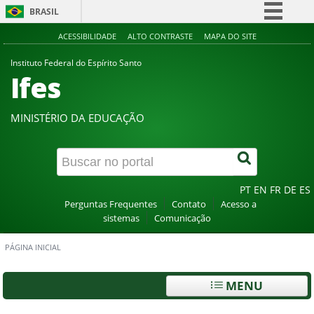
BRASIL
Simplifique!
ACESSIBILIDADE
ALTO CONTRASTE
MAPA DO SITE
Comunica BR
Instituto Federal do Espírito Santo
Ifes
Participe
Acesso à informação
MINISTÉRIO DA EDUCAÇÃO
Legislação
Canais
PT
EN
FR
DE
ES
Perguntas Frequentes
Contato
Acesso a
sistemas
Comunicação
PÁGINA INICIAL
MENU