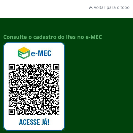
Voltar para o topo
Consulte o cadastro do Ifes no e-MEC