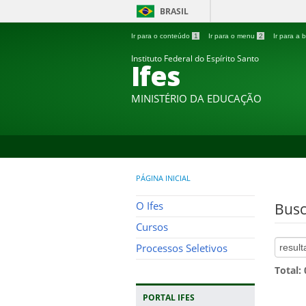
BRASIL
Ir para o conteúdo
1
Ir para o menu
2
Ir para a
Instituto Federal do Espírito Santo
Ifes
MINISTÉRIO DA EDUCAÇÃO
PÁGINA INICIAL
O Ifes
Busc
Cursos
Processos Seletivos
Total:
PORTAL IFES