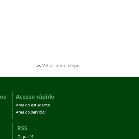
Voltar para o topo
dos
Acesso rápido
Área do estudante
Área do servidor
RSS
O que é?