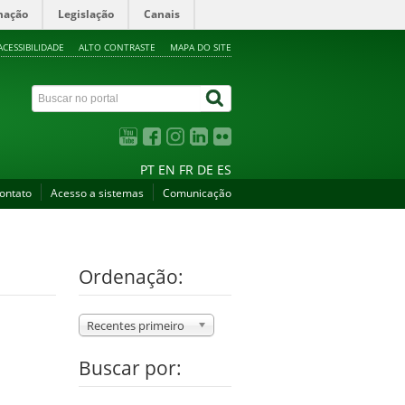
mação
Legislação
Canais
ACESSIBILIDADE
ALTO CONTRASTE
MAPA DO SITE
PT
EN
FR
DE
ES
ontato
Acesso a sistemas
Comunicação
Ordenação:
Recentes primeiro
Buscar por: