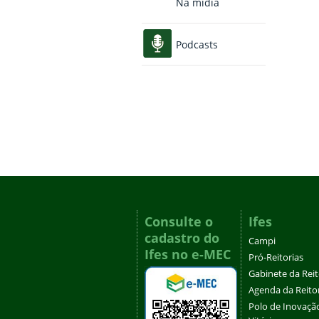
Na mídia
Podcasts
Consulte o
Ifes
cadastro do
Campi
Ifes no e-MEC
Pró-Reitorias
Gabinete da Rei
Agenda da Reito
Polo de Inovaçã