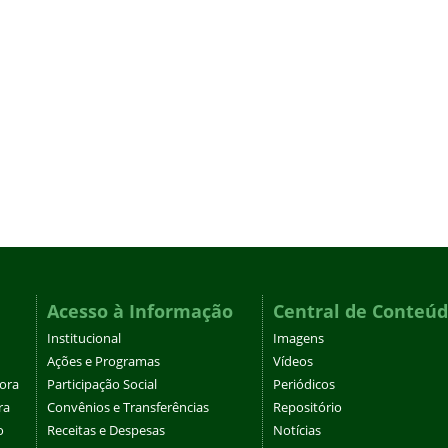
Acesso à Informação
Central de Conteú
Institucional
Imagens
Ações e Programas
Vídeos
tora
Participação Social
Periódicos
ra
Convênios e Transferências
Repositório
o
Receitas e Despesas
Notícias