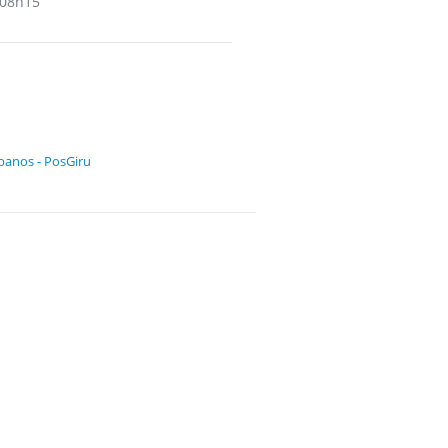
08h15
banos - PosGiru