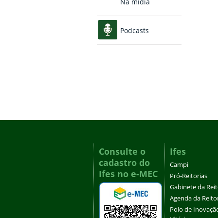
Na mídia
Podcasts
Consulte o
Ifes
cadastro do
Campi
Ifes no e-MEC
Pró-Reitorias
Gabinete da Rei
Agenda da Reito
Polo de Inovaçã