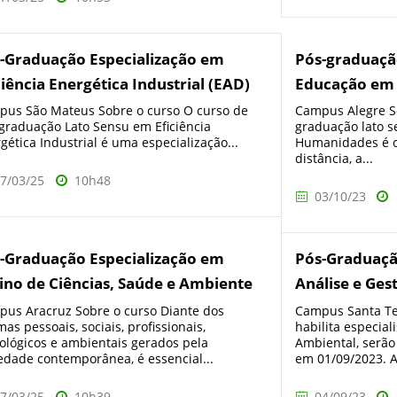
-Graduação Especialização em
Pós-graduaçã
ciência Energética Industrial (EAD)
Educação em
us São Mateus Sobre o curso O curso de
Campus Alegre So
graduação Lato Sensu em Eficiência
graduação lato 
gética Industrial é uma especialização...
Humanidades é o
distância, a...
7/03/25
10h48
03/10/23
-Graduação Especialização em
Pós-Graduaçã
ino de Ciências, Saúde e Ambiente
Análise e Ges
us Aracruz Sobre o curso Diante dos
Campus Santa Te
mas pessoais, sociais, profissionais,
habilita especial
ológicos e ambientais gerados pela
Ambiental, serão 
edade contemporânea, é essencial...
em 01/09/2023. As
7/03/25
10h39
04/09/23