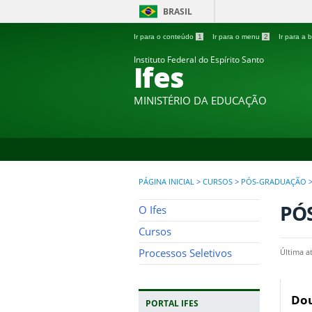
BRASIL
Ir para o conteúdo
1
Ir para o menu
2
Ir para a
Instituto Federal do Espírito Santo
Ifes
MINISTÉRIO DA EDUCAÇÃO
PÁGINA INICIAL
>
CURSOS
>
PÓS-GRADUAÇÃO
PÓ
O Ifes
Cursos
Processos Seletivos
Última a
Dou
PORTAL IFES