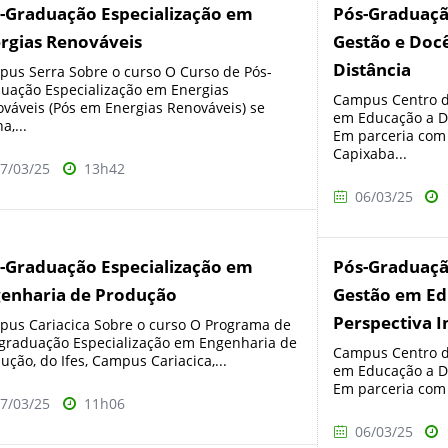
-Graduação Especialização em
Pós-Graduaçã
rgias Renováveis
Gestão e Doc
Distância
us Serra Sobre o curso O Curso de Pós-
uação Especialização em Energias
Campus Centro d
váveis (Pós em Energias Renováveis) se
em Educação a Di
a,...
Em parceria com
Capixaba...
7/03/25
13h42
06/03/25
-Graduação Especialização em
Pós-Graduaç
enharia de Produção
Gestão em Ed
Perspectiva I
us Cariacica Sobre o curso O Programa de
graduação Especialização em Engenharia de
Campus Centro d
ução, do Ifes, Campus Cariacica,...
em Educação a Di
Em parceria com a
7/03/25
11h06
06/03/25