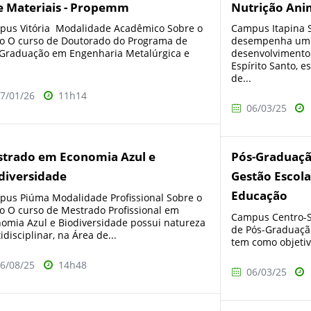
e Materiais - Propemm
Nutrição Ani
us Vitória Modalidade Acadêmico Sobre o
Campus Itapina S
o O curso de Doutorado do Programa de
desempenha um p
Graduação em Engenharia Metalúrgica e
desenvolvimento
Espírito Santo, 
de...
7/01/26
11h14
06/03/25
trado em Economia Azul e
Pós-Graduaçã
diversidade
Gestão Escola
Educação
us Piúma Modalidade Profissional Sobre o
o O curso de Mestrado Profissional em
Campus Centro-S
omia Azul e Biodiversidade possui natureza
de Pós-Graduação
idisciplinar, na Área de...
tem como objetiv
6/08/25
14h48
06/03/25