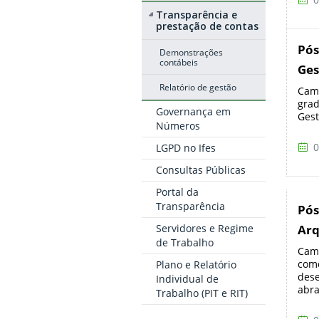
Transparência e
prestação de contas
Pós
Demonstrações
contábeis
Ges
Relatório de gestão
Camp
grad
Governança em
Gest
Números
0
LGPD no Ifes
Consultas Públicas
Portal da
Transparência
Pós
Servidores e Regime
Arq
de Trabalho
Camp
como
Plano e Relatório
dese
Individual de
abra
Trabalho (PIT e RIT)