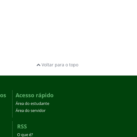
Voltar para o topo
dos
Acesso rápido
Área do estudante
Área do servidor
RSS
O que é?