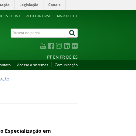
mação
Legislação
Canais
ACESSIBILIDADE
ALTO CONTRASTE
MAPA DO SITE
PT
EN
FR
DE
ES
ontato
Acesso a sistemas
Comunicação
UAÇÃO
o Especialização em