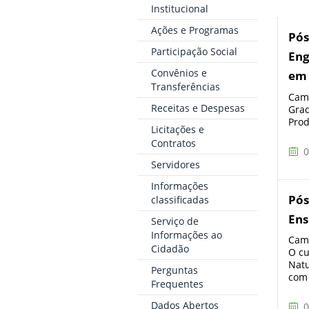
Institucional
Ações e Programas
Pós
Participação Social
Eng
Convênios e
em 
Transferências
Camp
Receitas e Despesas
Grad
Prod
Licitações e
Contratos
0
Servidores
Informações
Pós
classificadas
Ens
Serviço de
Informações ao
Camp
Cidadão
O cu
Natu
Perguntas
com 
Frequentes
Dados Abertos
0