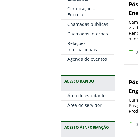
Pós
Certificação –
Ene
Encceja
Camp
Chamadas públicas
grad
Reno
Chamadas internas
alinh
Relações
Internacionais
0
Agenda de eventos
ACESSO RÁPIDO
Pós
Eng
Área do estudante
Camp
Área do servidor
Pós-
Prod
0
ACESSO À INFORMAÇÃO