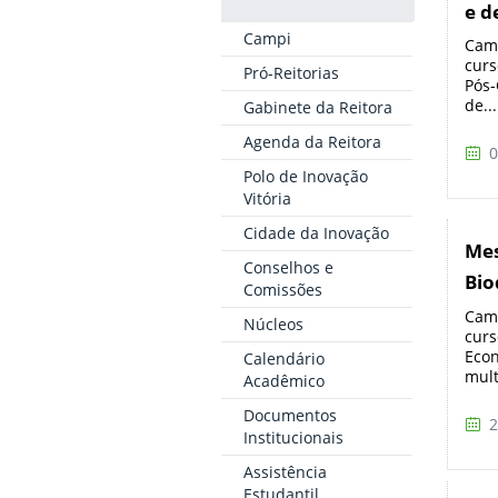
e d
Campi
Camp
curs
Pró-Reitorias
Pós-
de...
Gabinete da Reitora
Agenda da Reitora
0
Polo de Inovação
Vitória
Cidade da Inovação
Mes
Conselhos e
Bio
Comissões
Camp
Núcleos
curs
Econ
Calendário
mult
Acadêmico
Documentos
2
Institucionais
Assistência
Estudantil