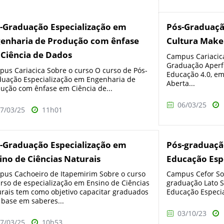
-Graduação Especialização em
Pós-Graduaç
enharia de Produção com ênfase
Cultura Make
Ciência de Dados
Campus Cariacica
Graduação Aperf
us Cariacica Sobre o curso O curso de Pós-
Educação 4.0, em
uação Especialização em Engenharia de
Aberta...
ução com ênfase em Ciência de...
06/03/25
7/03/25
11h01
-Graduação Especialização em
Pós-graduaçã
ino de Ciências Naturais
Educação Espe
us Cachoeiro de Itapemirim Sobre o curso
Campus Cefor Sob
rso de especialização em Ensino de Ciências
graduação Lato 
rais tem como objetivo capacitar graduados
Educação Especial
base em saberes...
03/10/23
7/03/25
10h53