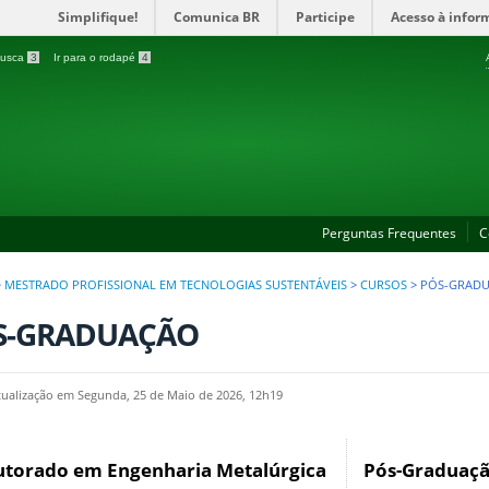
Simplifique!
Comunica BR
Participe
Acesso à infor
 busca
3
Ir para o rodapé
4
Perguntas Frequentes
C
>
MESTRADO PROFISSIONAL EM TECNOLOGIAS SUSTENTÁVEIS
>
CURSOS
>
PÓS-GRAD
S-GRADUAÇÃO
tualização em Segunda, 25 de Maio de 2026, 12h19
torado em Engenharia Metalúrgica
Pós-Graduaçã