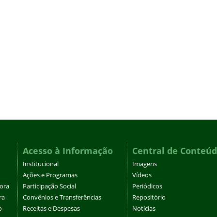
Acesso à Informação
Central de Conteú
Institucional
Imagens
Ações e Programas
Vídeos
tora
Participação Social
Periódicos
ra
Convênios e Transferências
Repositório
o
Receitas e Despesas
Notícias