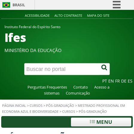
BRASIL
Simplifique!
ACESSIBILIDADE
ALTO CONTRASTE
MAPA DO SITE
Comunica BR
Instituto Federal do Espírito Santo
Ifes
Participe
Acesso à informação
MINISTÉRIO DA EDUCAÇÃO
Legislação
Canais
PT
EN
FR
DE
ES
Perguntas Frequentes
Contato
Acesso a
sistemas
Comunicação
PÁGINA INICIAL
>
CURSOS
>
PÓS-GRADUAÇÃO
>
MESTRADO PROFISSIONAL EM
ECONOMIA AZUL E BIODIVERSIDADE
>
CURSOS
>
PÓS-GRADUAÇÃO
MENU