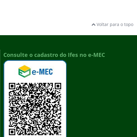
Voltar para o topo
Consulte o cadastro do Ifes no e-MEC