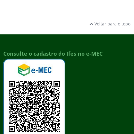
Voltar para o topo
Consulte o cadastro do Ifes no e-MEC