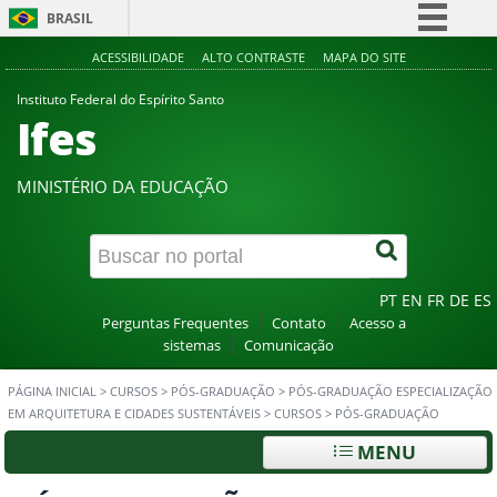
BRASIL
Simplifique!
ACESSIBILIDADE
ALTO CONTRASTE
MAPA DO SITE
Comunica BR
Instituto Federal do Espírito Santo
Ifes
Participe
Acesso à informação
MINISTÉRIO DA EDUCAÇÃO
Legislação
Canais
PT
EN
FR
DE
ES
Perguntas Frequentes
Contato
Acesso a
sistemas
Comunicação
PÁGINA INICIAL
>
CURSOS
>
PÓS-GRADUAÇÃO
>
PÓS-GRADUAÇÃO ESPECIALIZAÇÃO
EM ARQUITETURA E CIDADES SUSTENTÁVEIS
>
CURSOS
>
PÓS-GRADUAÇÃO
MENU