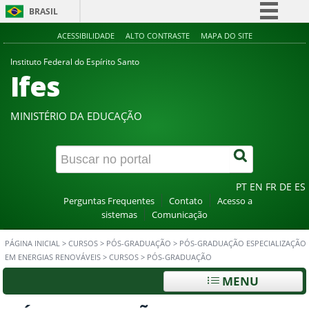
BRASIL
Simplifique!
ACESSIBILIDADE
ALTO CONTRASTE
MAPA DO SITE
Comunica BR
Instituto Federal do Espírito Santo
Ifes
Participe
Acesso à informação
MINISTÉRIO DA EDUCAÇÃO
Legislação
Canais
PT
EN
FR
DE
ES
Perguntas Frequentes
Contato
Acesso a
sistemas
Comunicação
PÁGINA INICIAL
>
CURSOS
>
PÓS-GRADUAÇÃO
>
PÓS-GRADUAÇÃO ESPECIALIZAÇÃO
EM ENERGIAS RENOVÁVEIS
>
CURSOS
>
PÓS-GRADUAÇÃO
MENU