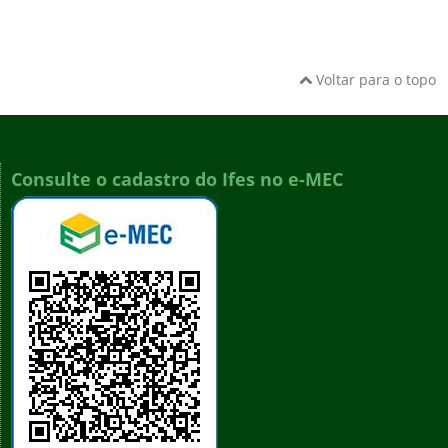
Voltar para o topo
Consulte o cadastro do Ifes no e-MEC