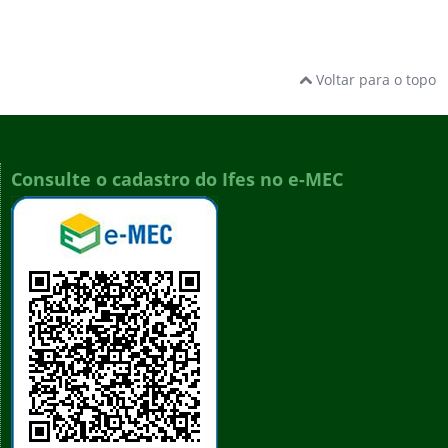
Voltar para o topo
Consulte o cadastro do Ifes no e-MEC