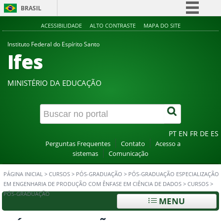
BRASIL
Simplifique!
ACESSIBILIDADE
ALTO CONTRASTE
MAPA DO SITE
Comunica BR
Instituto Federal do Espírito Santo
Ifes
Participe
Acesso à informação
MINISTÉRIO DA EDUCAÇÃO
Legislação
Canais
PT
EN
FR
DE
ES
Perguntas Frequentes
Contato
Acesso a
sistemas
Comunicação
PÁGINA INICIAL
>
CURSOS
>
PÓS-GRADUAÇÃO
>
PÓS-GRADUAÇÃO ESPECIALIZAÇÃO
EM ENGENHARIA DE PRODUÇÃO COM ÊNFASE EM CIÊNCIA DE DADOS
>
CURSOS
>
PÓS-GRADUAÇÃO
MENU