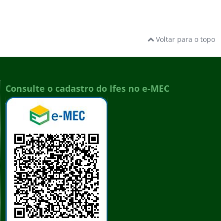
Voltar para o topo
Consulte o cadastro do Ifes no e-MEC