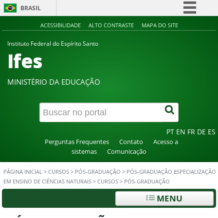
BRASIL
Simplifique!
ACESSIBILIDADE
ALTO CONTRASTE
MAPA DO SITE
Comunica BR
Instituto Federal do Espírito Santo
Ifes
Participe
Acesso à informação
MINISTÉRIO DA EDUCAÇÃO
Legislação
Canais
PT
EN
FR
DE
ES
Perguntas Frequentes
Contato
Acesso a
sistemas
Comunicação
PÁGINA INICIAL
>
CURSOS
>
PÓS-GRADUAÇÃO
>
PÓS-GRADUAÇÃO ESPECIALIZAÇÃO
EM ENSINO DE CIÊNCIAS NATURAIS
>
CURSOS
>
PÓS-GRADUAÇÃO
MENU