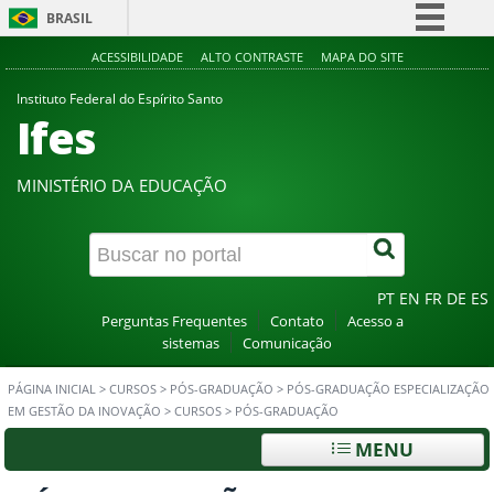
BRASIL
Simplifique!
ACESSIBILIDADE
ALTO CONTRASTE
MAPA DO SITE
Comunica BR
Instituto Federal do Espírito Santo
Ifes
Participe
Acesso à informação
MINISTÉRIO DA EDUCAÇÃO
Legislação
Canais
PT
EN
FR
DE
ES
Perguntas Frequentes
Contato
Acesso a
sistemas
Comunicação
PÁGINA INICIAL
>
CURSOS
>
PÓS-GRADUAÇÃO
>
PÓS-GRADUAÇÃO ESPECIALIZAÇÃO
EM GESTÃO DA INOVAÇÃO
>
CURSOS
>
PÓS-GRADUAÇÃO
MENU