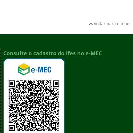
Voltar para o topo
Consulte o cadastro do Ifes no e-MEC