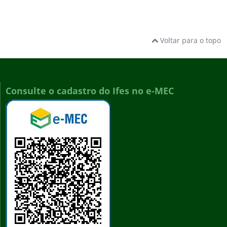
Voltar para o topo
Consulte o cadastro do Ifes no e-MEC