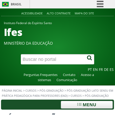
BRASIL
Simplifique!
ACESSIBILIDADE
ALTO CONTRASTE
MAPA DO SITE
Comunica BR
Instituto Federal do Espírito Santo
Ifes
Participe
Acesso à informação
MINISTÉRIO DA EDUCAÇÃO
Legislação
Canais
PT
EN
FR
DE
ES
Perguntas Frequentes
Contato
Acesso a
sistemas
Comunicação
PÁGINA INICIAL
>
CURSOS
>
PÓS-GRADUAÇÃO
>
PÓS-GRADUAÇÃO LATO SENSU EM
PRÁTICA PEDAGÓGICA PARA PROFESSORES (EAD)
>
CURSOS
>
PÓS-GRADUAÇÃO
MENU