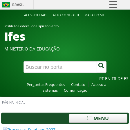
BRASIL
Simplifique!
ACESSIBILIDADE
ALTO CONTRASTE
MAPA DO SITE
Comunica BR
Instituto Federal do Espírito Santo
Ifes
Participe
Acesso à informação
MINISTÉRIO DA EDUCAÇÃO
Legislação
Canais
PT
EN
FR
DE
ES
Perguntas Frequentes
Contato
Acesso a
sistemas
Comunicação
PÁGINA INICIAL
MENU