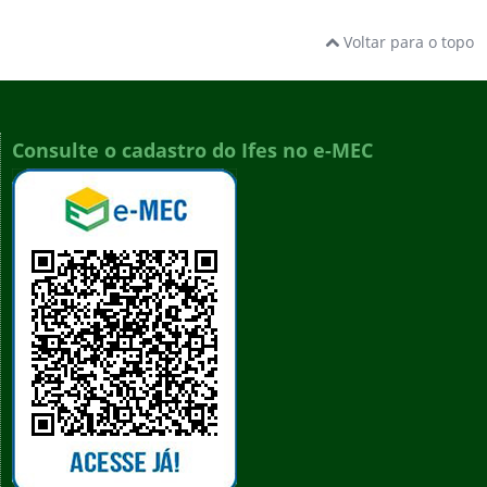
Voltar para o topo
Consulte o cadastro do Ifes no e-MEC