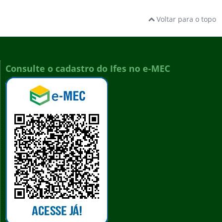
Voltar para o topo
Consulte o cadastro do Ifes no e-MEC