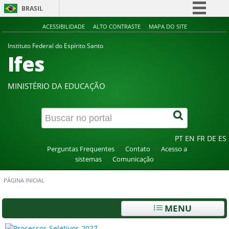
BRASIL
Simplifique!
ACESSIBILIDADE
ALTO CONTRASTE
MAPA DO SITE
Comunica BR
Instituto Federal do Espírito Santo
Ifes
Participe
Acesso à informação
MINISTÉRIO DA EDUCAÇÃO
Legislação
Canais
PT
EN
FR
DE
ES
Perguntas Frequentes
Contato
Acesso a
sistemas
Comunicação
PÁGINA INICIAL
MENU