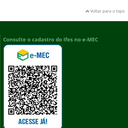
Voltar para o topo
Consulte o cadastro do Ifes no e-MEC