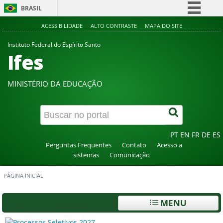
BRASIL
Simplifique!
ACESSIBILIDADE
ALTO CONTRASTE
MAPA DO SITE
Comunica BR
Instituto Federal do Espírito Santo
Ifes
Participe
Acesso à informação
MINISTÉRIO DA EDUCAÇÃO
Legislação
Canais
PT
EN
FR
DE
ES
Perguntas Frequentes
Contato
Acesso a
sistemas
Comunicação
PÁGINA INICIAL
MENU