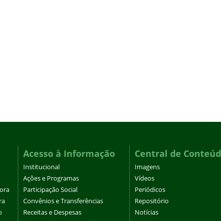
Acesso à Informação
Central de Conteú
Institucional
Imagens
Ações e Programas
Vídeos
tora
Participação Social
Periódicos
ra
Convênios e Transferências
Repositório
o
Receitas e Despesas
Notícias