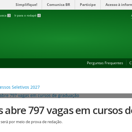
Simplifique!
Comunica BR
Participe
Acesso à infor
 busca
3
Ir para o rodapé
4
Perguntas Frequentes
C
es abre 797 vagas em cursos 
 será por meio de prova de redação.