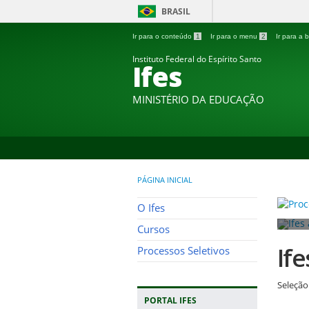
BRASIL
Ir para o conteúdo
1
Ir para o menu
2
Ir para a
Instituto Federal do Espírito Santo
Ifes
MINISTÉRIO DA EDUCAÇÃO
PÁGINA INICIAL
O Ifes
Cursos
If
Processos Seletivos
Seleção
PORTAL IFES