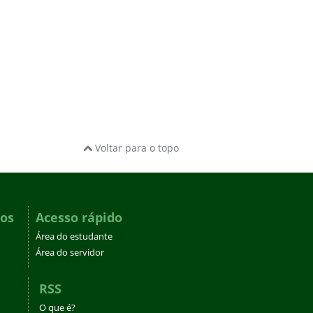
Voltar para o topo
dos
Acesso rápido
Área do estudante
Área do servidor
RSS
O que é?