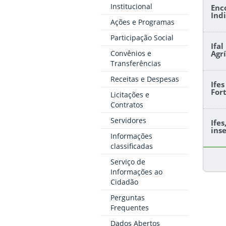
Institucional
Enc
Ind
Ações e Programas
Participação Social
Ifa
Convênios e
Agr
Transferências
Receitas e Despesas
Ife
For
Licitações e
Contratos
Servidores
Ife
ins
Informações
classificadas
Serviço de
Informações ao
Cidadão
Perguntas
Frequentes
Dados Abertos