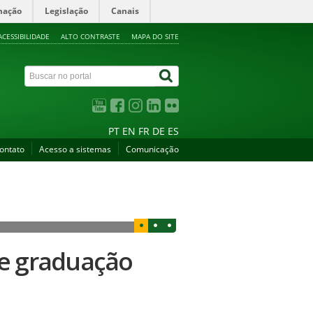
mação
Legislação
Canais
ACESSIBILIDADE
ALTO CONTRASTE
MAPA DO SITE
PT
EN
FR
DE
ES
ontato
Acesso a sistemas
Comunicação
de graduação