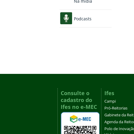
Na mídia
Podcasts
Consulte o
Ifes
cadastro do
Campi
Ifes no e-MEC
Pró-Reitorias
Gabinete da Rei
Agenda da Reito
Polo de Inovaçã