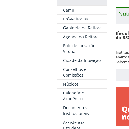
Campi
Not
Pró-Reitorias
Gabinete da Reitora
Ifes u
Agenda da Reitora
do RS
Polo de Inovação
Vitória
Institu
abertos
Cidade da Inovação
Saberes
Conselhos e
Comissões
Núcleos
Calendário
Acadêmico
Documentos
Institucionais
Assistência
Estudantil