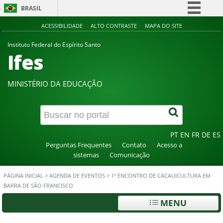
BRASIL
Simplifique!
ACESSIBILIDADE
ALTO CONTRASTE
MAPA DO SITE
Comunica BR
Instituto Federal do Espírito Santo
Ifes
Participe
Acesso à informação
MINISTÉRIO DA EDUCAÇÃO
Legislação
Canais
PT
EN
FR
DE
ES
Perguntas Frequentes
Contato
Acesso a
sistemas
Comunicação
PÁGINA INICIAL
>
AGENDA DE EVENTOS
>
1º ENCONTRO DE CACAUICULTURA EM
BARRA DE SÃO FRANCISCO
MENU