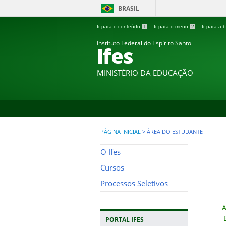
BRASIL
Ir para o conteúdo
1
Ir para o menu
2
Ir para a
Instituto Federal do Espírito Santo
Ifes
MINISTÉRIO DA EDUCAÇÃO
PÁGINA INICIAL
>
ÁREA DO ESTUDANTE
O Ifes
Cursos
Processos Seletivos
A
PORTAL IFES