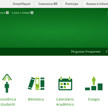
Simplifique!
Comunica BR
Participe
Acesso à infor
 busca
3
Ir para o rodapé
4
Perguntas Frequentes
C
ssistência
Biblioteca
Calendário
Estágio
Estudantil
Acadêmico