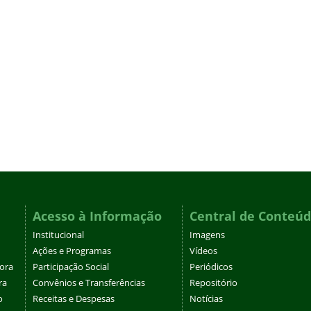
Acesso à Informação
Central de Conteú
Institucional
Imagens
Ações e Programas
Vídeos
tora
Participação Social
Periódicos
ra
Convênios e Transferências
Repositório
o
Receitas e Despesas
Notícias