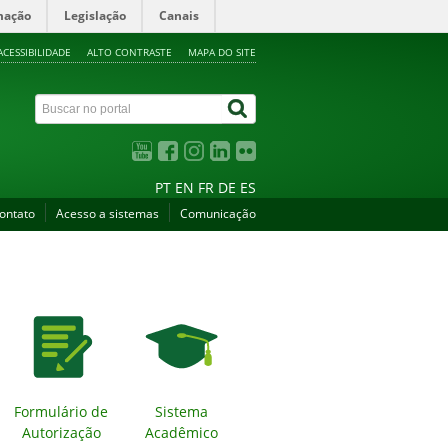
mação
Legislação
Canais
ACESSIBILIDADE
ALTO CONTRASTE
MAPA DO SITE
PT
EN
FR
DE
ES
ontato
Acesso a sistemas
Comunicação
Formulário de
Sistema
Autorização
Acadêmico