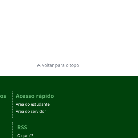
Voltar para o topo
dos
Acesso rápido
Área do estudante
Área do servidor
RSS
O que é?