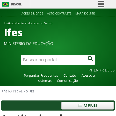
BRASIL
Simplifique!
ACESSIBILIDADE
ALTO CONTRASTE
MAPA DO SITE
Comunica BR
Instituto Federal do Espírito Santo
Ifes
Participe
Acesso à informação
MINISTÉRIO DA EDUCAÇÃO
Legislação
Canais
PT
EN
FR
DE
ES
Perguntas Frequentes
Contato
Acesso a
sistemas
Comunicação
PÁGINA INICIAL
>
O IFES
MENU