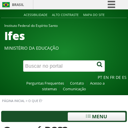
BRASIL
Simplifique!
ACESSIBILIDADE
ALTO CONTRASTE
MAPA DO SITE
Comunica BR
Instituto Federal do Espírito Santo
Ifes
Participe
Acesso à informação
MINISTÉRIO DA EDUCAÇÃO
Legislação
Canais
PT
EN
FR
DE
ES
Perguntas Frequentes
Contato
Acesso a
sistemas
Comunicação
PÁGINA INICIAL
>
O QUE É?
MENU