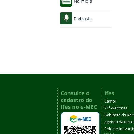
Na mídia
Podcasts
Consulte o
Ifes
cadastro do
Campi
Ifes no e-MEC
Pró-Reitorias
Gabinete da Rei
Agenda da Reito
Polo de Inovaçã