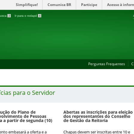
Simplifique!
Comunica BR
Participe
Acesso à infor
 busca
3
Ir para o rodapé
4
Perguntas Frequentes
C
cias para o Servidor
ução do Plano de
Abertas as inscrições para eleição
volvimento de Pessoas
dos representantes do Conselho
 a partir de segunda (10)
de Gestão da Reitoria
to embasará a oferta e a
Chapas devem ser inscritas entre 10 e