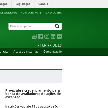
mação
Legislação
Canais
ACESSIBILIDADE
ALTO CONTRASTE
MAPA DO SITE
PT
EN
FR
DE
ES
ontato
Acesso a sistemas
Comunicação
Proex abre credenciamento para
banca de avaliadores de ações de
extensão
Inscrições vão até 18 de agosto e são