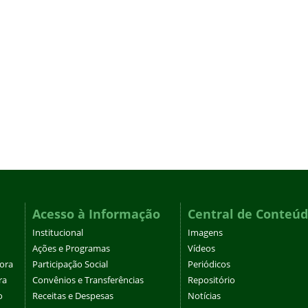
Acesso à Informação
Central de Conteú
Institucional
Imagens
Ações e Programas
Vídeos
tora
Participação Social
Periódicos
ra
Convênios e Transferências
Repositório
o
Receitas e Despesas
Notícias