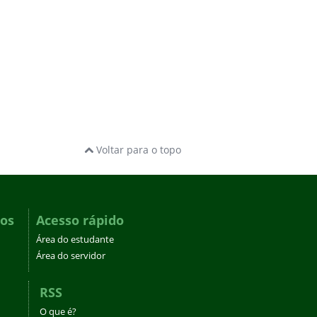
Voltar para o topo
dos
Acesso rápido
Área do estudante
Área do servidor
RSS
O que é?