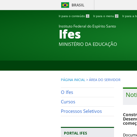
BRASIL
Ir para o conteúdo
1
Ir para o menu
2
Ir para a
Instituto Federal do Espírito Santo
Ifes
MINISTÉRIO DA EDUCAÇÃO
PÁGINA INICIAL
>
ÁREA DO SERVIDOR
O Ifes
Notí
Cursos
Processos Seletivos
Constr
Desen
começa
PORTAL IFES
Documen