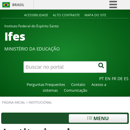
BRASIL
Simplifique!
ACESSIBILIDADE
ALTO CONTRASTE
MAPA DO SITE
Comunica BR
Instituto Federal do Espírito Santo
Ifes
Participe
Acesso à informação
MINISTÉRIO DA EDUCAÇÃO
Legislação
Canais
PT
EN
FR
DE
ES
Perguntas Frequentes
Contato
Acesso a
sistemas
Comunicação
PÁGINA INICIAL
>
INSTITUCIONAL
MENU