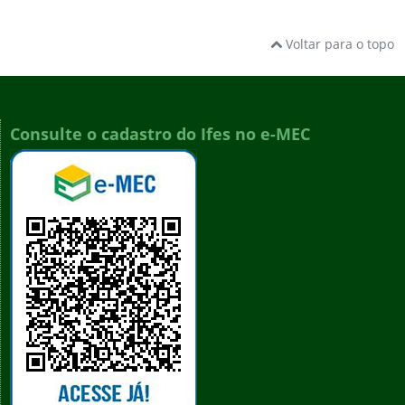
Voltar para o topo
Consulte o cadastro do Ifes no e-MEC