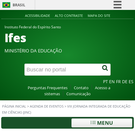
BRASIL
Simplifique!
ACESSIBILIDADE
ALTO CONTRASTE
MAPA DO SITE
Comunica BR
Instituto Federal do Espírito Santo
Ifes
Participe
Acesso à informação
MINISTÉRIO DA EDUCAÇÃO
Legislação
Canais
PT
EN
FR
DE
ES
Perguntas Frequentes
Contato
Acesso a
sistemas
Comunicação
PÁGINA INICIAL
>
AGENDA DE EVENTOS
>
VIII JORNADA INTEGRADA DE EDUCAÇÃO
EM CIÊNCIAS (JINC)
MENU