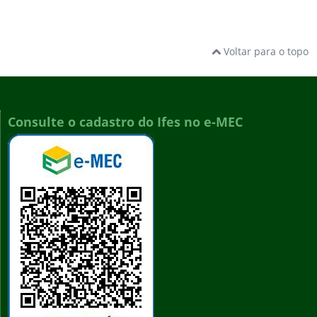
Voltar para o topo
Consulte o cadastro do Ifes no e-MEC