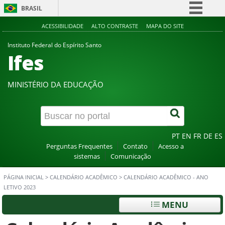
BRASIL
Simplifique!
ACESSIBILIDADE
ALTO CONTRASTE
MAPA DO SITE
Comunica BR
Instituto Federal do Espírito Santo
Ifes
Participe
Acesso à informação
MINISTÉRIO DA EDUCAÇÃO
Legislação
Canais
PT
EN
FR
DE
ES
Perguntas Frequentes
Contato
Acesso a
sistemas
Comunicação
PÁGINA INICIAL
>
CALENDÁRIO ACADÊMICO
>
CALENDÁRIO ACADÊMICO - ANO
LETIVO 2023
MENU