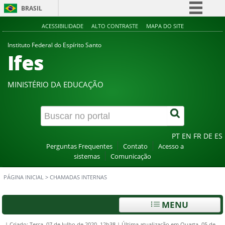
BRASIL
Simplifique!
ACESSIBILIDADE
ALTO CONTRASTE
MAPA DO SITE
Comunica BR
Instituto Federal do Espírito Santo
Ifes
Participe
Acesso à informação
MINISTÉRIO DA EDUCAÇÃO
Legislação
Canais
PT
EN
FR
DE
ES
Perguntas Frequentes
Contato
Acesso a
sistemas
Comunicação
PÁGINA INICIAL
>
CHAMADAS INTERNAS
MENU
|
Criado: Terça, 07 de Julho de 2020, 12h38
|
Última atualização em Quarta, 05 de