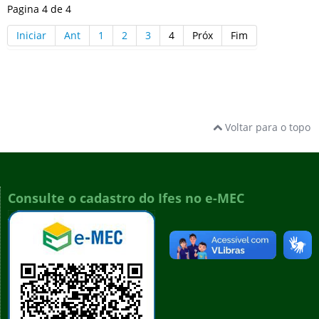
Pagina 4 de 4
Iniciar
Ant
1
2
3
4
Próx
Fim
Voltar para o topo
Consulte o cadastro do Ifes no e-MEC