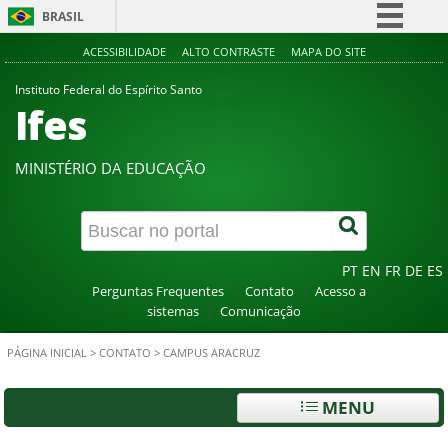
BRASIL
Simplifique!
ACESSIBILIDADE
ALTO CONTRASTE
MAPA DO SITE
Comunica BR
Instituto Federal do Espírito Santo
Ifes
Participe
Acesso à informação
MINISTÉRIO DA EDUCAÇÃO
Legislação
Canais
PT
EN
FR
DE
ES
Perguntas Frequentes
Contato
Acesso a
sistemas
Comunicação
PÁGINA INICIAL
>
CONTATO
>
CAMPUS ARACRUZ
MENU