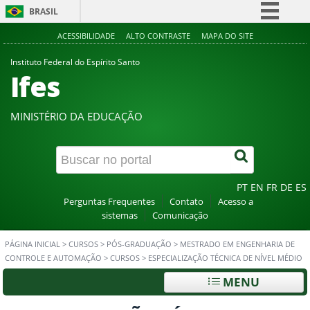
BRASIL
Simplifique!
ACESSIBILIDADE
ALTO CONTRASTE
MAPA DO SITE
Comunica BR
Instituto Federal do Espírito Santo
Ifes
Participe
Acesso à informação
MINISTÉRIO DA EDUCAÇÃO
Legislação
Canais
PT
EN
FR
DE
ES
Perguntas Frequentes
Contato
Acesso a
sistemas
Comunicação
PÁGINA INICIAL
>
CURSOS
>
PÓS-GRADUAÇÃO
>
MESTRADO EM ENGENHARIA DE
CONTROLE E AUTOMAÇÃO
>
CURSOS
>
ESPECIALIZAÇÃO TÉCNICA DE NÍVEL MÉDIO
MENU