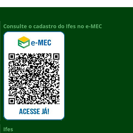
Consulte o cadastro do Ifes no e-MEC
Ifes