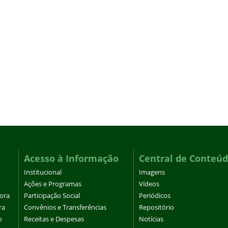
Acesso à Informação
Central de Conteú
Institucional
Imagens
Ações e Programas
Vídeos
tora
Participação Social
Periódicos
ra
Convênios e Transferências
Repositório
o
Receitas e Despesas
Notícias