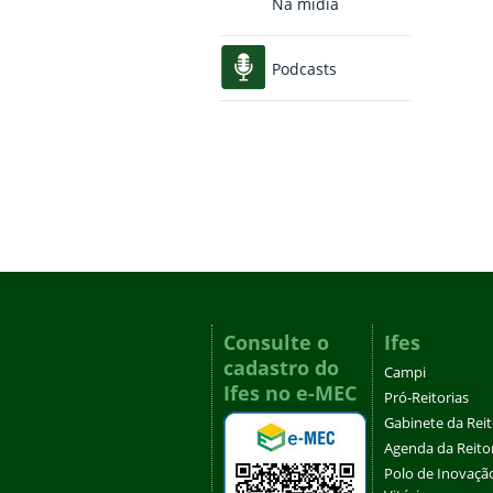
Na mídia
Podcasts
Consulte o
Ifes
cadastro do
Campi
Ifes no e-MEC
Pró-Reitorias
Gabinete da Rei
Agenda da Reito
Polo de Inovaçã