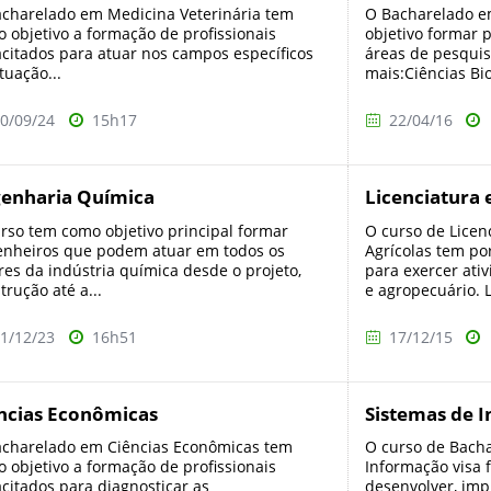
charelado em Medicina Veterinária tem
O Bacharelado e
 objetivo a formação de profissionais
objetivo formar 
citados para atuar nos campos específicos
áreas de pesquis
tuação...
mais:Ciências Bi
0/09/24
15h17
22/04/16
enharia Química
Licenciatura 
rso tem como objetivo principal formar
O curso de Licen
nheiros que podem atuar em todos os
Agrícolas tem por
res da indústria química desde o projeto,
para exercer ati
trução até a...
e agropecuário. L
1/12/23
16h51
17/12/15
ncias Econômicas
Sistemas de 
charelado em Ciências Econômicas tem
O curso de Bach
 objetivo a formação de profissionais
Informação visa 
citados para diagnosticar as
desenvolver, im