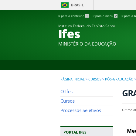
BRASIL
Ir para o conteúdo
1
Ir para o menu
2
Ir para a
Instituto Federal do Espírito Santo
Ifes
MINISTÉRIO DA EDUCAÇÃO
PÁGINA INICIAL
>
CURSOS
>
PÓS-GRADUAÇÃO
GR
O Ifes
Cursos
Processos Seletivos
Última a
Med
PORTAL IFES