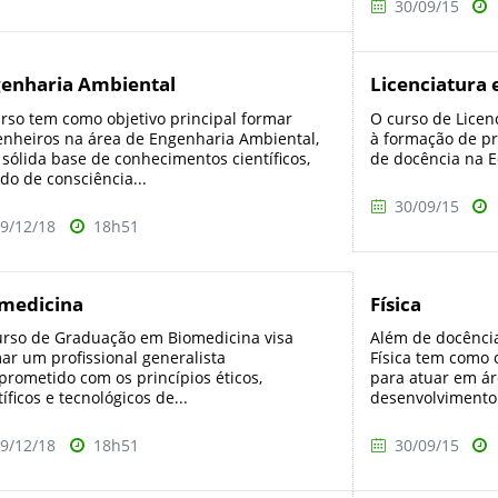
30/09/15
enharia Ambiental
Licenciatura
rso tem como objetivo principal formar
O curso de Licen
nheiros na área de Engenharia Ambiental,
à formação de pr
sólida base de conhecimentos científicos,
de docência na Ed
do de consciência...
30/09/15
9/12/18
18h51
medicina
Física
rso de Graduação em Biomedicina visa
Além de docência
ar um profissional generalista
Física tem como o
rometido com os princípios éticos,
para atuar em ár
tíficos e tecnológicos de...
desenvolvimento. 
9/12/18
18h51
30/09/15