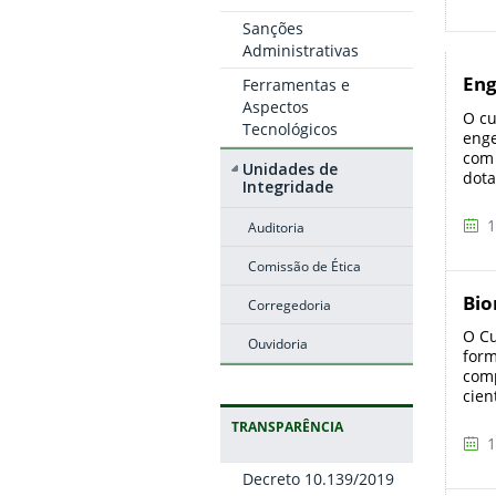
Sanções
Administrativas
Eng
Ferramentas e
Aspectos
O cu
Tecnológicos
enge
com 
Unidades de
dota
Integridade
1
Auditoria
Comissão de Ética
Bio
Corregedoria
O Cu
Ouvidoria
form
comp
cien
TRANSPARÊNCIA
1
Decreto 10.139/2019