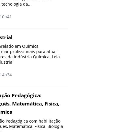
 tecnologia da...
10h41
trial
arelado em Química
ormar profissionais para atuar
res da Indústria Química. Leia
ustrial
14h34
ção Pedagógica:
uês, Matemática, Física,
ímica
o Pedagógica com habilitação
ês, Matemática, Física, Biologia
a...