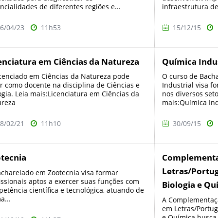
ncialidades de diferentes regiões e...
infraestrutura de
6/04/23
11h53
15/12/15
enciatura em Ciências da Natureza
Química Indus
cenciado em Ciências da Natureza pode
O curso de Bach
r como docente na disciplina de Ciências e
Industrial visa f
ogia. Leia mais:Licenciatura em Ciências da
nos diversos seto
ureza
mais:Química Ind
8/02/21
11h10
30/09/15
tecnia
Complementa
Letras/Portug
charelado em Zootecnia visa formar
issionais aptos a exercer suas funções com
Biologia e Qu
etência científica e tecnológica, atuando de
a...
A Complementaçã
em Letras/Portugu
e Química busca 