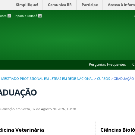
Simplifique!
Comunica BR
Participe
Acesso à infor
 busca
3
Ir para o rodapé
4
Perguntas Frequentes
C
>
MESTRADO PROFISSIONAL EM LETRAS EM REDE NACIONAL
>
CURSOS
>
GRADUAÇÃO
ADUAÇÃO
tualização em Sexta, 07 de Agosto de 2026, 15h30
icina Veterinária
Ciências Biol