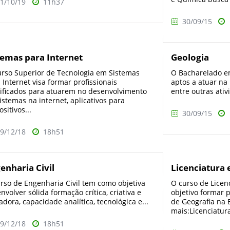
1/10/19
11h37
30/09/15
temas para Internet
Geologia
rso Superior de Tecnologia em Sistemas
O Bacharelado em
 Internet visa formar profissionais
aptos a atuar na
ificados para atuarem no desenvolvimento
entre outras ativ
istemas na internet, aplicativos para
ositivos...
30/09/15
9/12/18
18h51
enharia Civil
Licenciatura
rso de Engenharia Civil tem como objetiva
O curso de Licen
nvolver sólida formação crítica, criativa e
objetivo formar 
adora, capacidade analítica, tecnológica e...
de Geografia na 
mais:Licenciatura
9/12/18
18h51