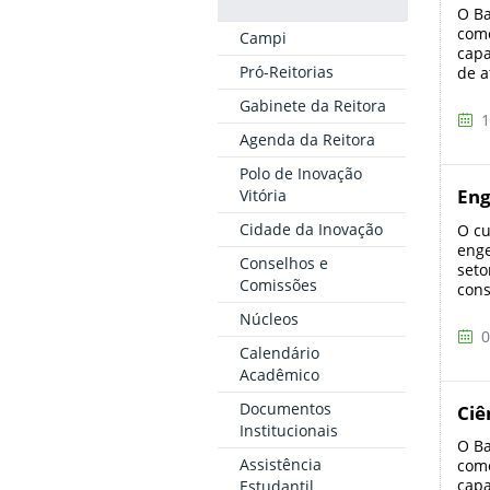
O Ba
como
Campi
capa
Pró-Reitorias
de a
Gabinete da Reitora
1
Agenda da Reitora
Polo de Inovação
Eng
Vitória
Cidade da Inovação
O cu
enge
Conselhos e
seto
Comissões
cons
Núcleos
0
Calendário
Acadêmico
Documentos
Ciê
Institucionais
O Ba
Assistência
como
capa
Estudantil