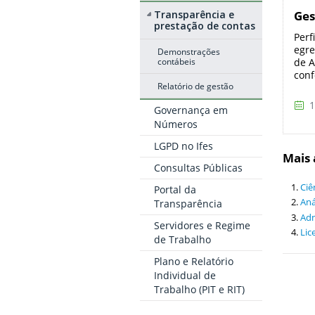
Transparência e
Ges
prestação de contas
Perf
egre
Demonstrações
contábeis
de A
conf
Relatório de gestão
1
Governança em
Números
LGPD no Ifes
Mais 
Consultas Públicas
Ciê
Portal da
Aná
Transparência
Adm
Servidores e Regime
Lic
de Trabalho
Plano e Relatório
Individual de
Trabalho (PIT e RIT)