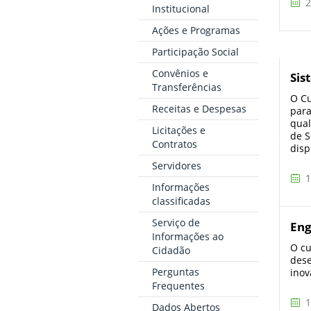
2
Institucional
Ações e Programas
Participação Social
Convênios e
Sis
Transferências
O Cu
Receitas e Despesas
para
qual
Licitações e
de S
Contratos
disp
Servidores
1
Informações
classificadas
Serviço de
Eng
Informações ao
O cu
Cidadão
dese
Perguntas
inov
Frequentes
1
Dados Abertos