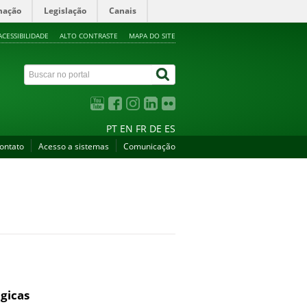
mação
Legislação
Canais
ACESSIBILIDADE
ALTO CONTRASTE
MAPA DO SITE
PT
EN
FR
DE
ES
ontato
Acesso a sistemas
Comunicação
ógicas