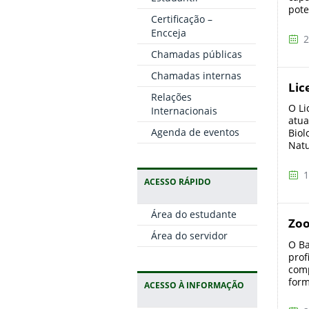
pote
Certificação –
Encceja
2
Chamadas públicas
Chamadas internas
Lic
Relações
O Li
Internacionais
atua
Agenda de eventos
Biol
Nat
1
ACESSO RÁPIDO
Área do estudante
Zoo
Área do servidor
O Ba
prof
comp
form
ACESSO À INFORMAÇÃO