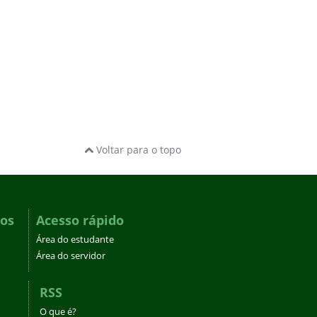
Voltar para o topo
dos
Acesso rápido
Área do estudante
Área do servidor
RSS
O que é?