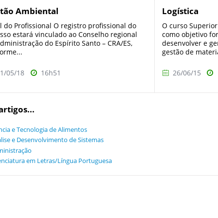
tão Ambiental
Logística
il do Profissional O registro profissional do
O curso Superior
sso estará vinculado ao Conselho regional
como objetivo fo
dministração do Espírito Santo – CRA/ES,
desenvolver e ger
orme...
gestão de materia
1/05/18
16h51
26/06/15
artigos...
ncia e Tecnologia de Alimentos
lise e Desenvolvimento de Sistemas
inistração
enciatura em Letras/Língua Portuguesa