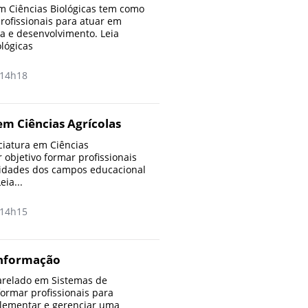
m Ciências Biológicas tem como
profissionais para atuar em
a e desenvolvimento. Leia
ológicas
14h18
em Ciências Agrícolas
ciatura em Ciências
 objetivo formar profissionais
vidades dos campos educacional
eia...
14h15
Informação
arelado em Sistemas de
formar profissionais para
plementar e gerenciar uma