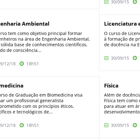
30/09/15
enharia Ambiental
Licenciatura
rso tem como objetivo principal formar
O curso de Licen
nheiros na área de Engenharia Ambiental,
à formação de pr
sólida base de conhecimentos científicos,
de docência na Ed
do de consciência...
30/09/15
9/12/18
18h51
medicina
Física
rso de Graduação em Biomedicina visa
Além de docência
ar um profissional generalista
Física tem como o
rometido com os princípios éticos,
para atuar em ár
tíficos e tecnológicos de...
desenvolvimento. 
9/12/18
18h51
30/09/15