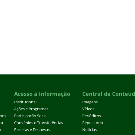
Acesso à Informação
Central de Conteú
Institucional
Imagens
Ações e Programas
Vídeos
tora
Participação Social
Periódicos
ra
Convênios e Transferências
Repositório
o
Receitas e Despesas
Notícias