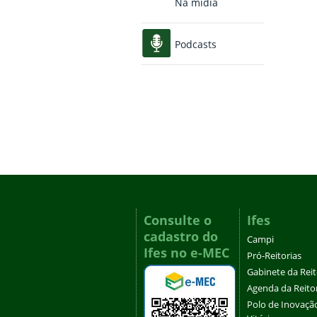
Na mídia
Podcasts
Consulte o
Ifes
cadastro do
Campi
Ifes no e-MEC
Pró-Reitorias
Gabinete da Rei
Agenda da Reito
Polo de Inovaçã