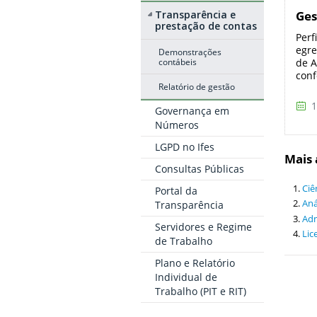
Transparência e
Ges
prestação de contas
Perf
egre
Demonstrações
contábeis
de A
conf
Relatório de gestão
1
Governança em
Números
LGPD no Ifes
Mais 
Consultas Públicas
Ciê
Portal da
Aná
Transparência
Adm
Servidores e Regime
Lic
de Trabalho
Plano e Relatório
Individual de
Trabalho (PIT e RIT)