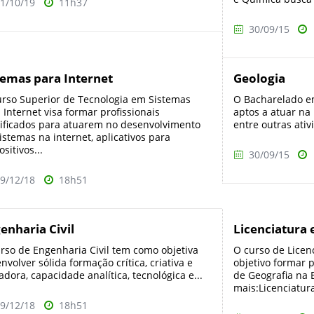
1/10/19
11h37
30/09/15
temas para Internet
Geologia
rso Superior de Tecnologia em Sistemas
O Bacharelado em
 Internet visa formar profissionais
aptos a atuar na
ificados para atuarem no desenvolvimento
entre outras ativ
istemas na internet, aplicativos para
ositivos...
30/09/15
9/12/18
18h51
enharia Civil
Licenciatura
rso de Engenharia Civil tem como objetiva
O curso de Licen
nvolver sólida formação crítica, criativa e
objetivo formar 
adora, capacidade analítica, tecnológica e...
de Geografia na 
mais:Licenciatura
9/12/18
18h51