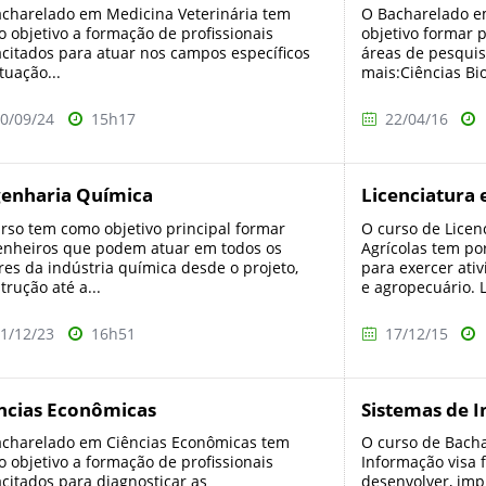
charelado em Medicina Veterinária tem
O Bacharelado e
 objetivo a formação de profissionais
objetivo formar 
citados para atuar nos campos específicos
áreas de pesquis
tuação...
mais:Ciências Bi
0/09/24
15h17
22/04/16
enharia Química
Licenciatura 
rso tem como objetivo principal formar
O curso de Licen
nheiros que podem atuar em todos os
Agrícolas tem por
res da indústria química desde o projeto,
para exercer ati
trução até a...
e agropecuário. L
1/12/23
16h51
17/12/15
ncias Econômicas
Sistemas de 
charelado em Ciências Econômicas tem
O curso de Bach
 objetivo a formação de profissionais
Informação visa 
citados para diagnosticar as
desenvolver, im