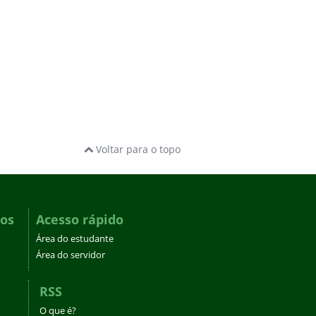
Voltar para o topo
dos
Acesso rápido
Área do estudante
Área do servidor
RSS
O que é?