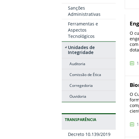
Sanções
Administrativas
Eng
Ferramentas e
Aspectos
O cu
Tecnológicos
enge
com 
Unidades de
dota
Integridade
1
Auditoria
Comissão de Ética
Bio
Corregedoria
O Cu
Ouvidoria
form
comp
cien
TRANSPARÊNCIA
1
Decreto 10.139/2019