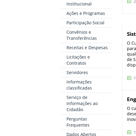
2
Institucional
Ações e Programas
Participação Social
Convênios e
Sis
Transferências
O Cu
Receitas e Despesas
para
qual
Licitações e
de S
Contratos
disp
Servidores
1
Informações
classificadas
Serviço de
Eng
Informações ao
O cu
Cidadão
dese
Perguntas
inov
Frequentes
1
Dados Abertos