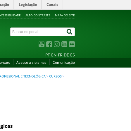
mação
Legislação
Canais
ACESSIBILIDADE
ALTO CONTRASTE
MAPA DO SITE
PT
EN
FR
DE
ES
ontato
Acesso a sistemas
Comunicação
ROFISSIONAL E TECNOLÓGICA
>
CURSOS
>
ógicas