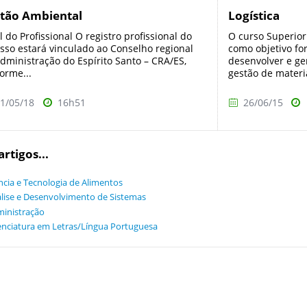
tão Ambiental
Logística
il do Profissional O registro profissional do
O curso Superior
sso estará vinculado ao Conselho regional
como objetivo fo
dministração do Espírito Santo – CRA/ES,
desenvolver e ger
orme...
gestão de materia
1/05/18
16h51
26/06/15
artigos...
ncia e Tecnologia de Alimentos
lise e Desenvolvimento de Sistemas
inistração
enciatura em Letras/Língua Portuguesa