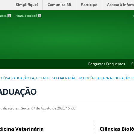
Simplifique!
Comunica BR
Participe
Acesso à infor
 busca
3
Ir para o rodapé
4
Perguntas Frequentes
C
>
PÓS-GRADUAÇÃO LATO SENSU ESPECIALIZAÇÃO EM DOCÊNCIA PARA A EDUCAÇÃO P
ADUAÇÃO
tualização em Sexta, 07 de Agosto de 2026, 15h30
icina Veterinária
Ciências Biol