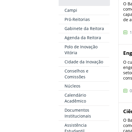
O Ba
como
Campi
capa
Pró-Reitorias
de a
Gabinete da Reitora
1
Agenda da Reitora
Polo de Inovação
Eng
Vitória
Cidade da Inovação
O cu
enge
Conselhos e
seto
Comissões
cons
Núcleos
0
Calendário
Acadêmico
Documentos
Ciê
Institucionais
O Ba
Assistência
como
capa
Estudantil