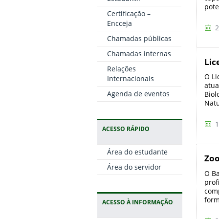
pote
Certificação –
Encceja
2
Chamadas públicas
Chamadas internas
Lic
Relações
O Li
Internacionais
atua
Agenda de eventos
Biol
Nat
1
ACESSO RÁPIDO
Área do estudante
Zoo
Área do servidor
O Ba
prof
comp
form
ACESSO À INFORMAÇÃO