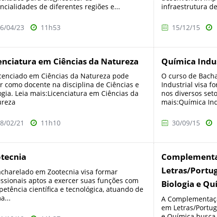
ncialidades de diferentes regiões e...
infraestrutura de
6/04/23
11h53
15/12/15
enciatura em Ciências da Natureza
Química Indus
cenciado em Ciências da Natureza pode
O curso de Bach
r como docente na disciplina de Ciências e
Industrial visa f
ogia. Leia mais:Licenciatura em Ciências da
nos diversos seto
ureza
mais:Química Ind
8/02/21
11h10
30/09/15
tecnia
Complementa
Letras/Portug
charelado em Zootecnia visa formar
issionais aptos a exercer suas funções com
Biologia e Qu
etência científica e tecnológica, atuando de
a...
A Complementaçã
em Letras/Portugu
e Química busca 