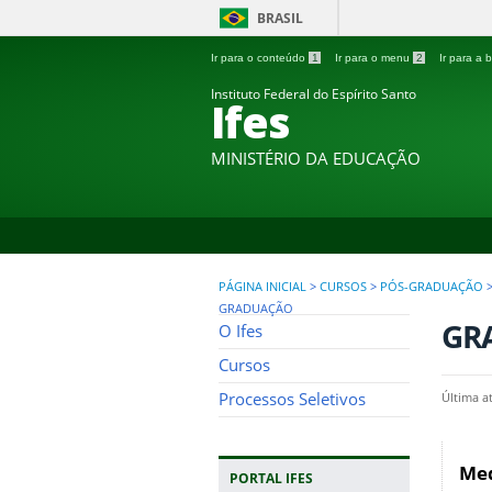
BRASIL
Ir para o conteúdo
1
Ir para o menu
2
Ir para a
Instituto Federal do Espírito Santo
Ifes
MINISTÉRIO DA EDUCAÇÃO
PÁGINA INICIAL
>
CURSOS
>
PÓS-GRADUAÇÃO
GRADUAÇÃO
GR
O Ifes
Cursos
Processos Seletivos
Última a
Med
PORTAL IFES