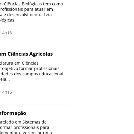
m Ciências Biológicas tem como
profissionais para atuar em
a e desenvolvimento. Leia
ológicas
14h18
em Ciências Agrícolas
ciatura em Ciências
 objetivo formar profissionais
vidades dos campos educacional
eia...
14h15
Informação
arelado em Sistemas de
formar profissionais para
plementar e gerenciar uma