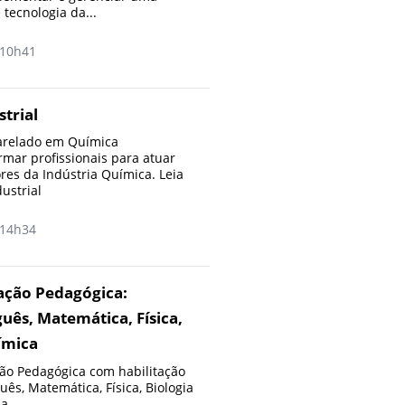
 tecnologia da...
10h41
trial
arelado em Química
ormar profissionais para atuar
res da Indústria Química. Leia
ustrial
14h34
ção Pedagógica:
uês, Matemática, Física,
ímica
o Pedagógica com habilitação
ês, Matemática, Física, Biologia
a...