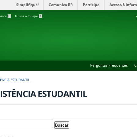
Simplifique!
Comunica BR
Participe
Acesso à infor
 busca
3
Ir para o rodapé
4
Perguntas Frequentes
C
TÊNCIA ESTUDANTIL
ISTÊNCIA ESTUDANTIL