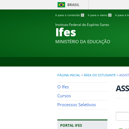
BRASIL
Ir para o conteúdo
1
Ir para o menu
2
Ir para a
Instituto Federal do Espírito Santo
Ifes
MINISTÉRIO DA EDUCAÇÃO
PÁGINA INICIAL
>
ÁREA DO ESTUDANTE
>
ASSIS
ASS
O Ifes
Cursos
Processos Seletivos
PORTAL IFES