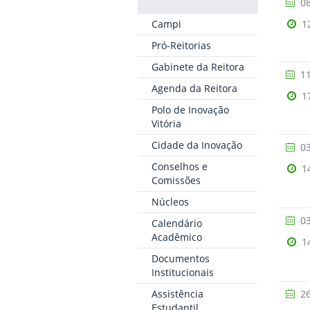
08
Campi
1
Pró-Reitorias
Gabinete da Reitora
11
Agenda da Reitora
1
Polo de Inovação
Vitória
Cidade da Inovação
03
Conselhos e
1
Comissões
Núcleos
03
Calendário
Acadêmico
1
Documentos
Institucionais
Assistência
26
Estudantil