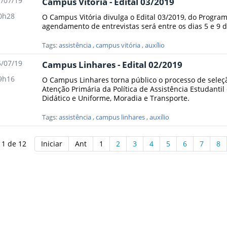
/07/19
Campus Vitória - Edital 03/2019
0h28
O Campus Vitória divulga o Edital 03/2019, do Program
agendamento de entrevistas será entre os dias 5 e 9 de
Tags:
assistência
,
campus vitória
,
auxílio
/07/19
Campus Linhares - Edital 02/2019
9h16
O Campus Linhares torna público o processo de seleç
Atenção Primária da Política de Assistência Estudantil 
Didático e Uniforme, Moradia e Transporte.
Tags:
assistência
,
campus linhares
,
auxílio
 1 de 12
Iniciar
Ant
1
2
3
4
5
6
7
8