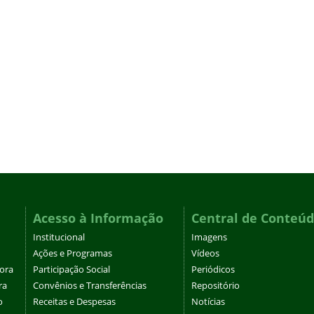
Acesso à Informação
Central de Conteú
Institucional
Imagens
Ações e Programas
Vídeos
tora
Participação Social
Periódicos
ra
Convênios e Transferências
Repositório
o
Receitas e Despesas
Notícias