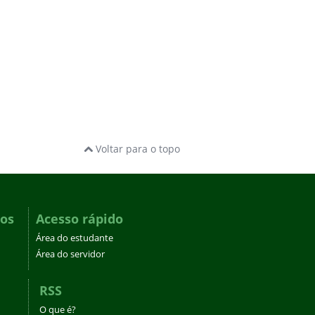
Voltar para o topo
dos
Acesso rápido
Área do estudante
Área do servidor
RSS
O que é?