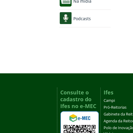
Na mídia
Podcasts
Consulte o
Ifes
cadastro do
Campi
Ifes no e-MEC
Pró-Reitorias
Gabinete da Rei
Agenda da Reito
Polo de Inovaçã