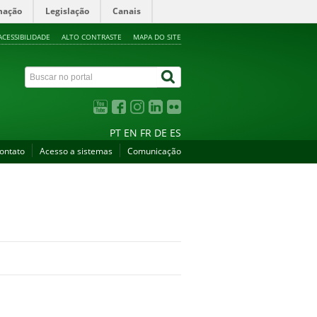
mação
Legislação
Canais
ACESSIBILIDADE
ALTO CONTRASTE
MAPA DO SITE
PT
EN
FR
DE
ES
ontato
Acesso a sistemas
Comunicação