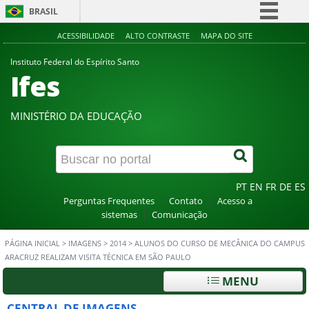
BRASIL
Simplifique!
ACESSIBILIDADE
ALTO CONTRASTE
MAPA DO SITE
Comunica BR
Instituto Federal do Espírito Santo
Ifes
Participe
Acesso à informação
MINISTÉRIO DA EDUCAÇÃO
Legislação
Canais
PT
EN
FR
DE
ES
Perguntas Frequentes
Contato
Acesso a
sistemas
Comunicação
PÁGINA INICIAL
>
IMAGENS
>
2014
>
ALUNOS DO CURSO DE MECÂNICA DO CAMPUS
ARACRUZ REALIZAM VISITA TÉCNICA EM SÃO PAULO
MENU
CENTRAL DE IMAGENS