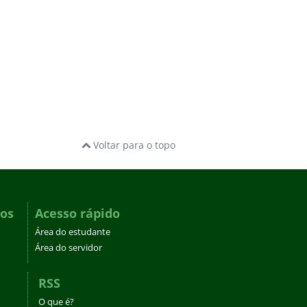
Voltar para o topo
dos
Acesso rápido
Área do estudante
Área do servidor
RSS
O que é?