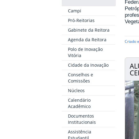
Federa
Petróp
Campi
profe
Pró-Reitorias
Vegeta
Gabinete da Reitora
Agenda da Reitora
Criado 
Polo de Inovação
Vitória
AL
Cidade da Inovação
CE
Conselhos e
Comissões
Núcleos
Calendário
Acadêmico
Documentos
Institucionais
Assistência
Estudantil