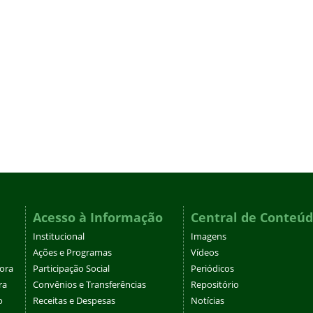
Acesso à Informação
Central de Conteú
Institucional
Imagens
Ações e Programas
Vídeos
tora
Participação Social
Periódicos
ra
Convênios e Transferências
Repositório
o
Receitas e Despesas
Notícias