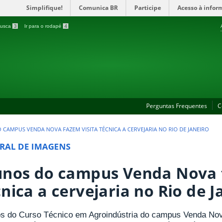
Simplifique!
Comunica BR
Participe
Acesso à infor
 busca
3
Ir para o rodapé
4
Perguntas Frequentes
C
 CAMPUS VENDA NOVA FAZEM VISITA TÉCNICA A CERVEJARIA NO RIO DE JANEIRO
RAL DE IMAGENS
unos do campus Venda Nova 
nica a cervejaria no Rio de J
s do Curso Técnico em Agroindústria do campus Venda Nova 