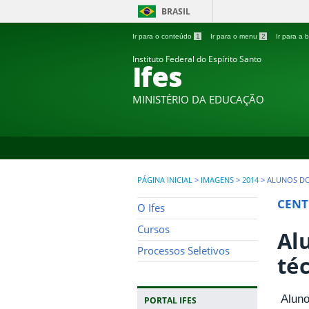
BRASIL
Ir para o conteúdo
1
Ir para o menu
2
Ir para a
Instituto Federal do Espírito Santo
Ifes
MINISTÉRIO DA EDUCAÇÃO
PÁGINA INICIAL
>
IMAGENS
>
2014
>
ALUNOS DO
CENT
O Ifes
Cursos
Al
Processos Seletivos
téc
Aluno
PORTAL IFES