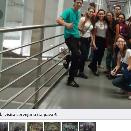
sita cervejaria itaipava 6