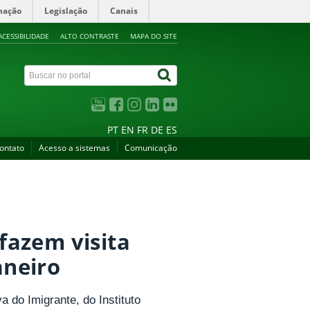
mação
Legislação
Canais
ACESSIBILIDADE
ALTO CONTRASTE
MAPA DO SITE
PT
EN
FR
DE
ES
ontato
Acesso a sistemas
Comunicação
fazem visita
aneiro
do Imigrante, do Instituto