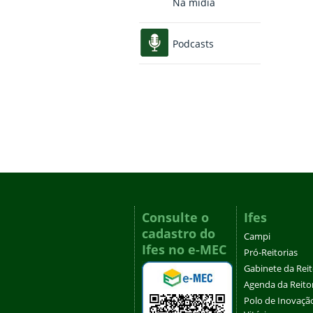
Na mídia
Podcasts
Consulte o
Ifes
cadastro do
Campi
Ifes no e-MEC
Pró-Reitorias
Gabinete da Rei
Agenda da Reito
Polo de Inovaçã