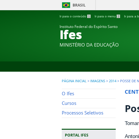
BRASIL
Ir para o conteúdo
1
Ir para o menu
2
Ir para a
Instituto Federal do Espírito Santo
Ifes
MINISTÉRIO DA EDUCAÇÃO
PÁGINA INICIAL
>
IMAGENS
>
2014
>
POSSE DE N
CENT
O Ifes
Cursos
Po
Processos Seletivos
Tomar
PORTAL IFES
Anton