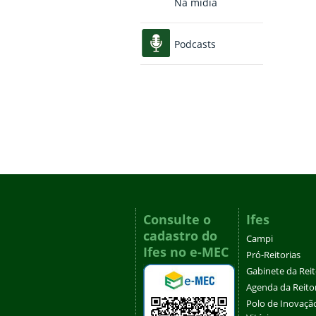
Na mídia
Podcasts
Consulte o
Ifes
cadastro do
Campi
Ifes no e-MEC
Pró-Reitorias
Gabinete da Rei
Agenda da Reito
Polo de Inovaçã