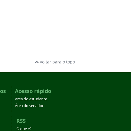
Voltar para o topo
dos
Acesso rápido
Área do estudante
Área do servidor
RSS
O que é?