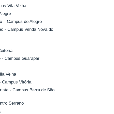
pus Vila Velha
Alegre
ão – Campus de Alegre
ação - Campus Venda Nova do
eitoria
ão - Campus Guarapari
ila Velha
- Campus Vitória
arista - Campus Barra de São
ntro Serrano
a