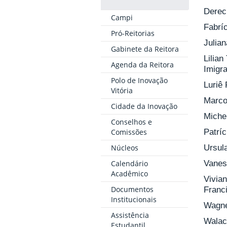
Derec
Campi
Fabríc
Pró-Reitorias
Julia
Gabinete da Reitora
Lilia
Agenda da Reitora
Imigr
Polo de Inovação
Luriê
Vitória
Marcos
Cidade da Inovação
Miche
Conselhos e
Comissões
Patríc
Núcleos
Ursul
Calendário
Vanes
Acadêmico
Vivia
Documentos
Franc
Institucionais
Wagne
Assistência
Walac
Estudantil