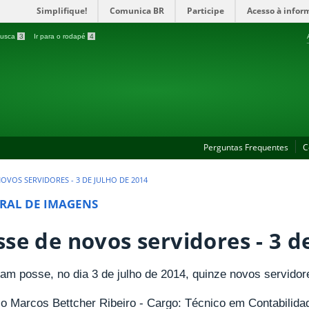
Simplifique!
Comunica BR
Participe
Acesso à infor
 busca
3
Ir para o rodapé
4
Perguntas Frequentes
C
OVOS SERVIDORES - 3 DE JULHO DE 2014
RAL DE IMAGENS
sse de novos servidores - 3 d
am posse, no dia 3 de julho de 2014, quinze novos servidore
io Marcos Bettcher Ribeiro - Cargo: Técnico em Contabilida