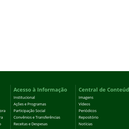
Acesso à Informação
Central de Conteú
Institucional
Imagens
Ações e Programas
Vídeos
tora
Participação Social
Periódicos
ra
Convênios e Transferências
Repositório
o
Receitas e Despesas
Notícias