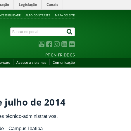
mação
Legislação
Canais
ACESSIBILIDADE
ALTO CONTRASTE
MAPA DO SITE
PT
EN
FR
DE
ES
ontato
Acesso a sistemas
Comunicação
e julho de 2014
s técnico-administrativos.
de - Campus Ibatiba