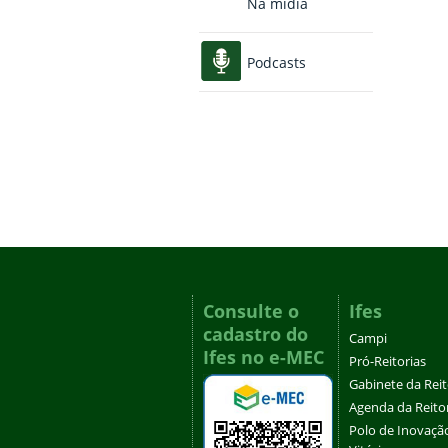
Na mídia
Podcasts
Consulte o
Ifes
cadastro do
Campi
Ifes no e-MEC
Pró-Reitorias
Gabinete da Rei
Agenda da Reito
Polo de Inovaçã