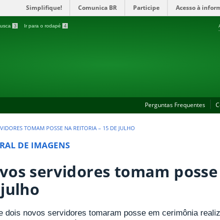
Simplifique!
Comunica BR
Participe
Acesso à infor
 busca
3
Ir para o rodapé
4
Perguntas Frequentes
C
VIDORES TOMAM POSSE NA REITORIA – 15 DE JULHO
RAL DE IMAGENS
vos servidores tomam posse n
 julho
e dois novos servidores tomaram posse em cerimônia realiza