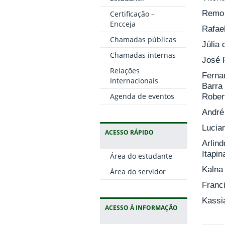
Remo 
Certificação –
Encceja
Rafae
Chamadas públicas
Júlia
Chamadas internas
José 
Relações
Ferna
Internacionais
Barra
Agenda de eventos
Robert
André
Lucia
ACESSO RÁPIDO
Arlin
Itapin
Área do estudante
Kalna
Área do servidor
Franc
Kassi
ACESSO À INFORMAÇÃO