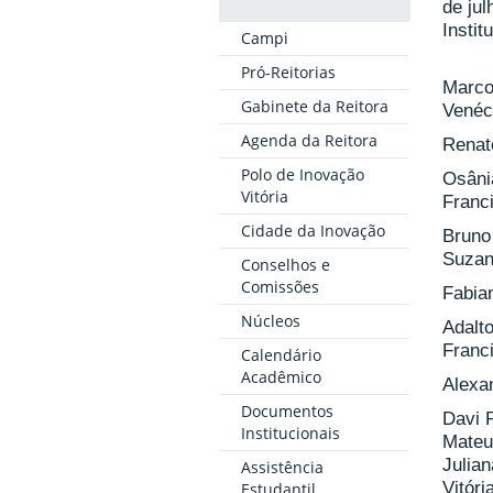
de jul
Institu
Campi
Pró-Reitorias
Marco
Gabinete da Reitora
Venéc
Agenda da Reitora
Renat
Polo de Inovação
Osâni
Vitória
Franc
Cidade da Inovação
Bruno
Suzan
Conselhos e
Comissões
Fabia
Núcleos
Adalt
Franc
Calendário
Acadêmico
Alexa
Documentos
Davi 
Institucionais
Mateu
Julia
Assistência
Vitóri
Estudantil