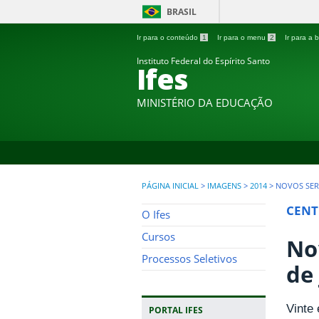
BRASIL
Ir para o conteúdo
1
Ir para o menu
2
Ir para a
Instituto Federal do Espírito Santo
Ifes
MINISTÉRIO DA EDUCAÇÃO
PÁGINA INICIAL
>
IMAGENS
>
2014
>
NOVOS SER
CENT
O Ifes
Cursos
No
Processos Seletivos
de
Vinte 
PORTAL IFES