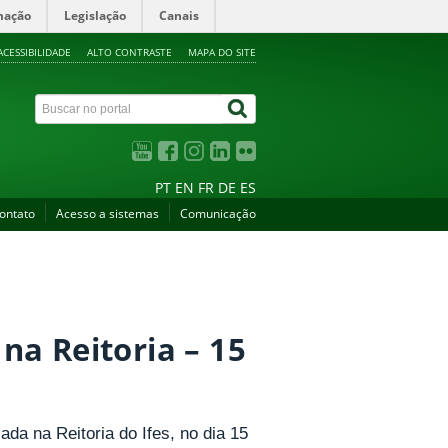
mação
Legislação
Canais
ACESSIBILIDADE
ALTO CONTRASTE
MAPA DO SITE
PT
EN
FR
DE
ES
ontato
Acesso a sistemas
Comunicação
a Reitoria – 15
da na Reitoria do Ifes, no dia 15