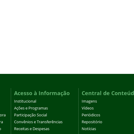
Acesso à Informação
Central de Conteú
Institucional
Imagens
Ações e Programas
Vídeos
tora
Participação Social
Periódicos
ra
Convênios e Transferências
Repositório
o
Receitas e Despesas
Notícias