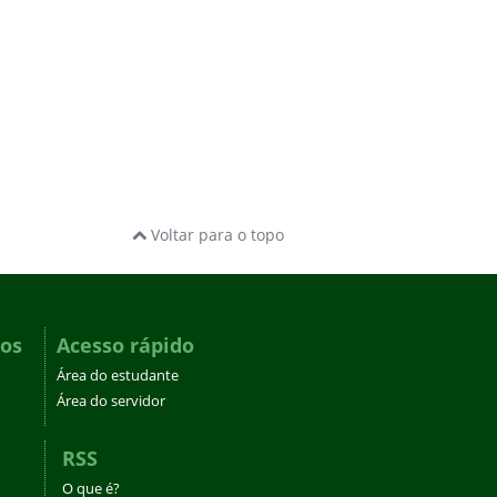
Voltar para o topo
dos
Acesso rápido
Área do estudante
Área do servidor
RSS
O que é?