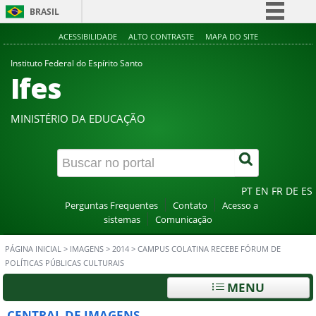
BRASIL
Simplifique!
ACESSIBILIDADE
ALTO CONTRASTE
MAPA DO SITE
Comunica BR
Instituto Federal do Espírito Santo
Ifes
Participe
Acesso à informação
MINISTÉRIO DA EDUCAÇÃO
Legislação
Canais
PT
EN
FR
DE
ES
Perguntas Frequentes
Contato
Acesso a
sistemas
Comunicação
PÁGINA INICIAL
>
IMAGENS
>
2014
>
CAMPUS COLATINA RECEBE FÓRUM DE
POLÍTICAS PÚBLICAS CULTURAIS
MENU
CENTRAL DE IMAGENS