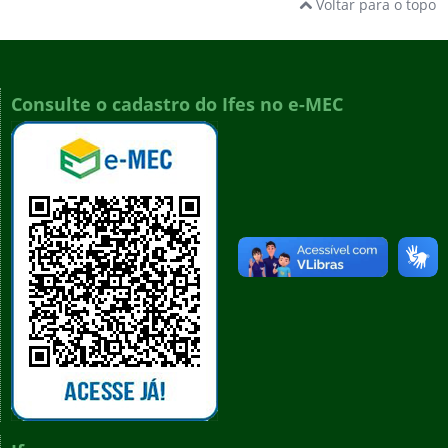
Voltar para o topo
Consulte o cadastro do Ifes no e-MEC