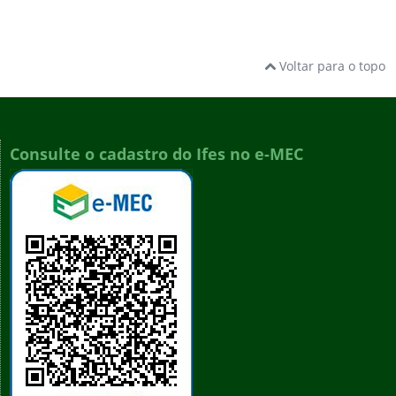
Voltar para o topo
Consulte o cadastro do Ifes no e-MEC