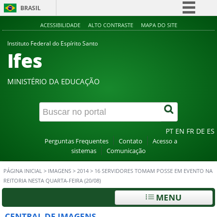
BRASIL
Simplifique!
ACESSIBILIDADE
ALTO CONTRASTE
MAPA DO SITE
Comunica BR
Instituto Federal do Espírito Santo
Ifes
Participe
Acesso à informação
MINISTÉRIO DA EDUCAÇÃO
Legislação
Canais
PT
EN
FR
DE
ES
Perguntas Frequentes
Contato
Acesso a
sistemas
Comunicação
PÁGINA INICIAL
>
IMAGENS
>
2014
>
16 SERVIDORES TOMAM POSSE EM EVENTO NA
REITORIA NESTA QUARTA-FEIRA (20/08)
MENU
CENTRAL DE IMAGENS