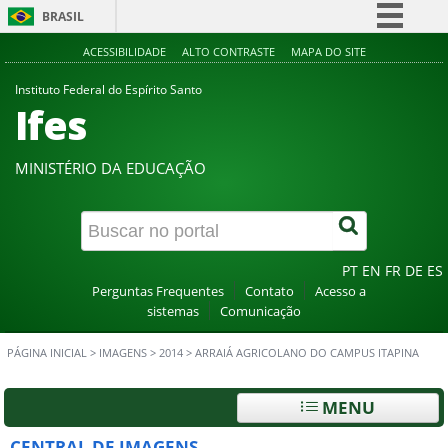
BRASIL
Simplifique!
ACESSIBILIDADE
ALTO CONTRASTE
MAPA DO SITE
Comunica BR
Instituto Federal do Espírito Santo
Ifes
Participe
Acesso à informação
MINISTÉRIO DA EDUCAÇÃO
Legislação
Canais
PT
EN
FR
DE
ES
Perguntas Frequentes
Contato
Acesso a
sistemas
Comunicação
PÁGINA INICIAL
>
IMAGENS
>
2014
>
ARRAIÁ AGRICOLANO DO CAMPUS ITAPINA
MENU
CENTRAL DE IMAGENS