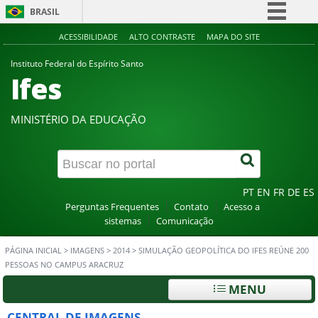
BRASIL
Simplifique!
ACESSIBILIDADE
ALTO CONTRASTE
MAPA DO SITE
Comunica BR
Instituto Federal do Espírito Santo
Ifes
Participe
Acesso à informação
MINISTÉRIO DA EDUCAÇÃO
Legislação
Canais
PT
EN
FR
DE
ES
Perguntas Frequentes
Contato
Acesso a
sistemas
Comunicação
PÁGINA INICIAL
>
IMAGENS
>
2014
>
SIMULAÇÃO GEOPOLÍTICA DO IFES REÚNE 200
PESSOAS NO CAMPUS ARACRUZ
MENU
CENTRAL DE IMAGENS