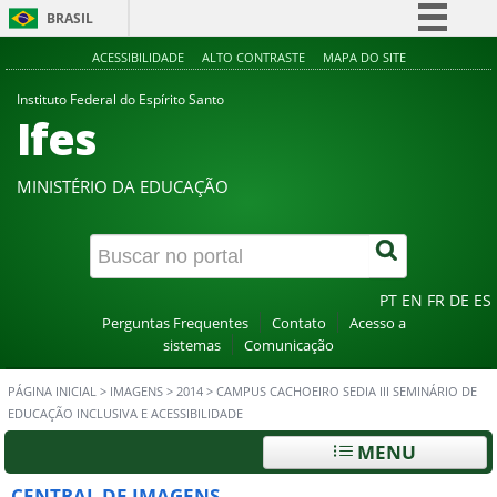
BRASIL
Simplifique!
ACESSIBILIDADE
ALTO CONTRASTE
MAPA DO SITE
Comunica BR
Instituto Federal do Espírito Santo
Ifes
Participe
Acesso à informação
MINISTÉRIO DA EDUCAÇÃO
Legislação
Canais
PT
EN
FR
DE
ES
Perguntas Frequentes
Contato
Acesso a
sistemas
Comunicação
PÁGINA INICIAL
>
IMAGENS
>
2014
>
CAMPUS CACHOEIRO SEDIA III SEMINÁRIO DE
EDUCAÇÃO INCLUSIVA E ACESSIBILIDADE
MENU
CENTRAL DE IMAGENS