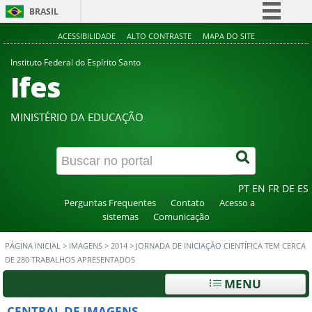
BRASIL
Simplifique!
ACESSIBILIDADE
ALTO CONTRASTE
MAPA DO SITE
Comunica BR
Instituto Federal do Espírito Santo
Ifes
Participe
Acesso à informação
MINISTÉRIO DA EDUCAÇÃO
Legislação
Canais
PT
EN
FR
DE
ES
Perguntas Frequentes
Contato
Acesso a
sistemas
Comunicação
PÁGINA INICIAL
>
IMAGENS
>
2014
>
JORNADA DE INICIAÇÃO CIENTÍFICA TEM CERCA
DE 280 TRABALHOS APRESENTADOS
MENU
CENTRAL DE IMAGENS