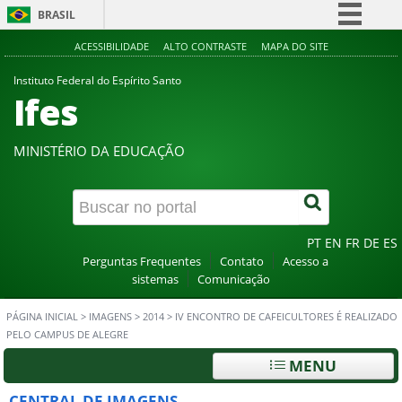
BRASIL
Simplifique!
ACESSIBILIDADE
ALTO CONTRASTE
MAPA DO SITE
Comunica BR
Instituto Federal do Espírito Santo
Ifes
Participe
Acesso à informação
MINISTÉRIO DA EDUCAÇÃO
Legislação
Canais
PT
EN
FR
DE
ES
Perguntas Frequentes
Contato
Acesso a
sistemas
Comunicação
PÁGINA INICIAL
>
IMAGENS
>
2014
>
IV ENCONTRO DE CAFEICULTORES É REALIZADO
PELO CAMPUS DE ALEGRE
MENU
CENTRAL DE IMAGENS