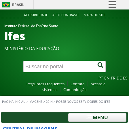
BRASIL
Simplifique!
ACESSIBILIDADE
ALTO CONTRASTE
MAPA DO SITE
Comunica BR
Instituto Federal do Espírito Santo
Ifes
Participe
Acesso à informação
MINISTÉRIO DA EDUCAÇÃO
Legislação
Canais
PT
EN
FR
DE
ES
Perguntas Frequentes
Contato
Acesso a
sistemas
Comunicação
PÁGINA INICIAL
>
IMAGENS
>
2014
>
POSSE NOVOS SERVIDORES DO IFES
MENU
CENTRAL DE IMAGENS