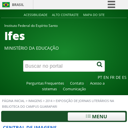
BRASIL
Simplifique!
ACESSIBILIDADE
ALTO CONTRASTE
MAPA DO SITE
Comunica BR
Instituto Federal do Espírito Santo
Ifes
Participe
Acesso à informação
MINISTÉRIO DA EDUCAÇÃO
Legislação
Canais
PT
EN
FR
DE
ES
Perguntas Frequentes
Contato
Acesso a
sistemas
Comunicação
PÁGINA INICIAL
>
IMAGENS
>
2014
>
EXPOSIÇÃO DE JORNAIS LITERÁRIOS NA
BIBLIOTECA DO CAMPUS GUARAPARI
MENU
CENTRAL DE IMAGENS