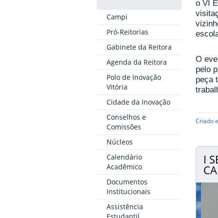
o VI 
visita
Campi
vizin
Pró-Reitorias
escol
Gabinete da Reitora
O eve
Agenda da Reitora
pelo 
Polo de Inovação
peça 
Vitória
traba
Cidade da Inovação
Conselhos e
Criado 
Comissões
Núcleos
I 
Calendário
Acadêmico
CA
Documentos
Institucionais
Assistência
Estudantil