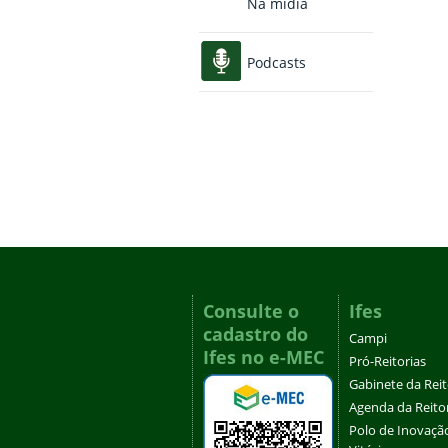
Na mídia
Podcasts
Consulte o
Ifes
cadastro do
Campi
Ifes no e-MEC
Pró-Reitorias
Gabinete da Rei
Agenda da Reito
Polo de Inovaçã