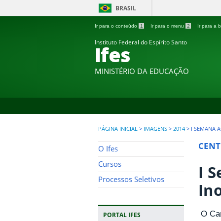
BRASIL
Ir para o conteúdo
1
Ir para o menu
2
Ir para a
Instituto Federal do Espírito Santo
Ifes
MINISTÉRIO DA EDUCAÇÃO
PÁGINA INICIAL
>
IMAGENS
>
2014
>
I SEMANA 
CENT
O Ifes
Cursos
I 
Processos Seletivos
In
O Cam
PORTAL IFES