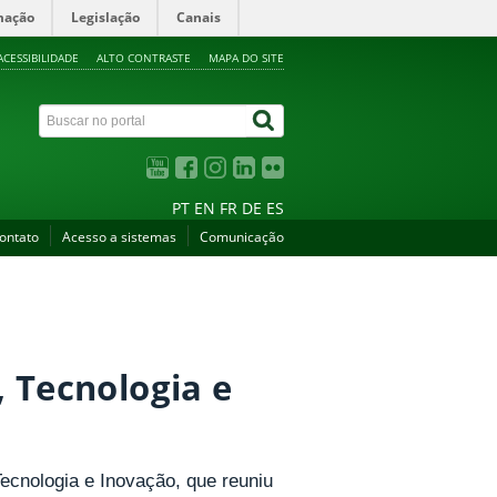
mação
Legislação
Canais
ACESSIBILIDADE
ALTO CONTRASTE
MAPA DO SITE
PT
EN
FR
DE
ES
ontato
Acesso a sistemas
Comunicação
, Tecnologia e
cnologia e Inovação, que reuniu