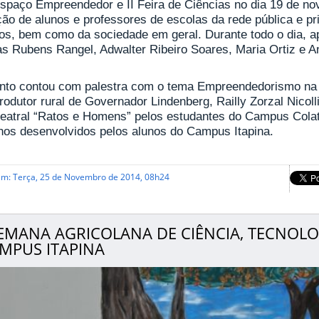
Espaço Empreendedor e II Feira de Ciências no dia 19 de no
ção de alunos e professores de escolas da rede pública e pr
hos, bem como da sociedade em geral. Durante todo o dia, 
as Rubens Rangel, Adwalter Ribeiro Soares, Maria Ortiz e A
nto contou com palestra com o tema Empreendedorismo na Ag
produtor rural de Governador Lindenberg, Railly Zorzal Nic
teatral “Ratos e Homens” pelos estudantes do Campus Colat
lhos desenvolvidos pelos alunos do Campus Itapina.
em: Terça, 25 de Novembro de 2014, 08h24
SEMANA AGRICOLANA DE CIÊNCIA, TECNOL
MPUS ITAPINA