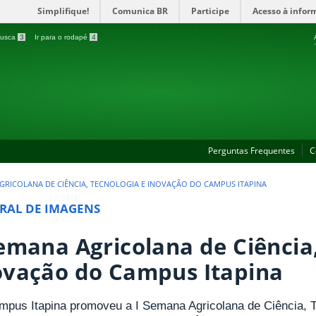
Simplifique!
Comunica BR
Participe
Acesso à infor
 busca
3
Ir para o rodapé
4
Perguntas Frequentes
C
AGRICOLANA DE CIÊNCIA, TECNOLOGIA E INOVAÇÃO DO CAMPUS ITAPINA
RAL DE IMAGENS
Semana Agricolana de Ciência
ovação do Campus Itapina
pus Itapina promoveu a I Semana Agricolana de Ciência, Te