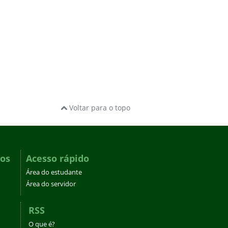
Voltar para o topo
dos
Acesso rápido
Área do estudante
Área do servidor
RSS
O que é?