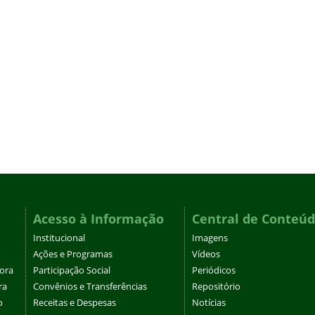
Acesso à Informação
Central de Conteú
Institucional
Imagens
Ações e Programas
Vídeos
tora
Participação Social
Periódicos
ra
Convênios e Transferências
Repositório
o
Receitas e Despesas
Notícias