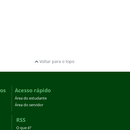
Voltar para o topo
dos
Acesso rápido
Área do estudante
Área do servidor
RSS
O que é?