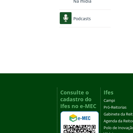
Na mídia
Podcasts
Consulte o
Ifes
cadastro do
Campi
Ifes no e-MEC
Pró-Reitorias
Gabinete da Rei
Agenda da Reito
Polo de Inovaçã