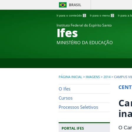
BRASIL
Ir para o conteúdo
1
Ir para o menu
2
Ir para a
Instituto Federal do Espírito Santo
Ifes
MINISTÉRIO DA EDUCAÇÃO
PÁGINA INICIAL
>
IMAGENS
>
2014
>
CAMPUS VI
CENT
O Ifes
Cursos
Ca
Processos Seletivos
in
O Camp
PORTAL IFES