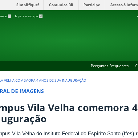
Simplifique!
Comunica BR
Participe
Acesso à infor
 busca
3
Ir para o rodapé
4
Perguntas Frequentes
C
LA VELHA COMEMORA 4 ANOS DE SUA INAUGURAÇÃO
RAL DE IMAGENS
mpus Vila Velha comemora 4
auguração
us Vila Velha do Insituto Federal do Espírito Santo (Ifes) 