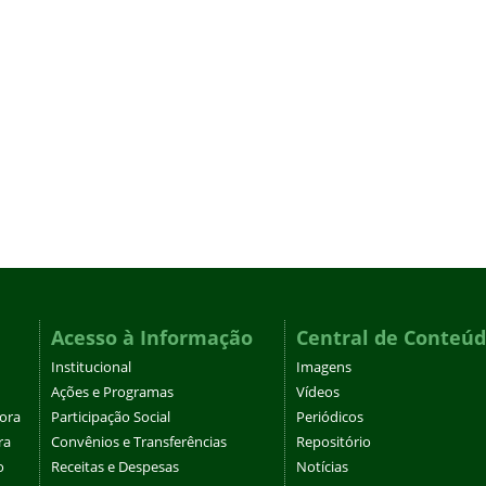
Acesso à Informação
Central de Conteú
Institucional
Imagens
Ações e Programas
Vídeos
tora
Participação Social
Periódicos
ra
Convênios e Transferências
Repositório
o
Receitas e Despesas
Notícias