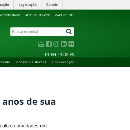
mação
Legislação
Canais
ACESSIBILIDADE
ALTO CONTRASTE
MAPA DO SITE
PT
EN
FR
DE
ES
ontato
Acesso a sistemas
Comunicação
 anos de sua
realizou atividades em