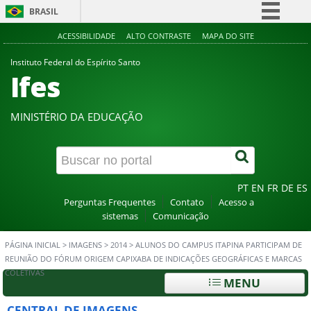
BRASIL
Simplifique!
ACESSIBILIDADE
ALTO CONTRASTE
MAPA DO SITE
Comunica BR
Instituto Federal do Espírito Santo
Ifes
Participe
Acesso à informação
MINISTÉRIO DA EDUCAÇÃO
Legislação
Canais
PT
EN
FR
DE
ES
Perguntas Frequentes
Contato
Acesso a
sistemas
Comunicação
PÁGINA INICIAL
>
IMAGENS
>
2014
>
ALUNOS DO CAMPUS ITAPINA PARTICIPAM DE
REUNIÃO DO FÓRUM ORIGEM CAPIXABA DE INDICAÇÕES GEOGRÁFICAS E MARCAS
COLETIVAS
MENU
CENTRAL DE IMAGENS