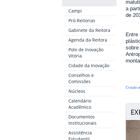
matuti
a part
Campi
de 20
Pró-Reitorias
Gabinete da Reitora
Entre
Agenda da Reitora
plásti
sobre 
Polo de Inovação
Antrop
Vitória
monta
Cidade da Inovação
Conselhos e
Comissões
Criado 
Núcleos
Calendário
Acadêmico
EX
Documentos
Institucionais
Assistência
Estudantil