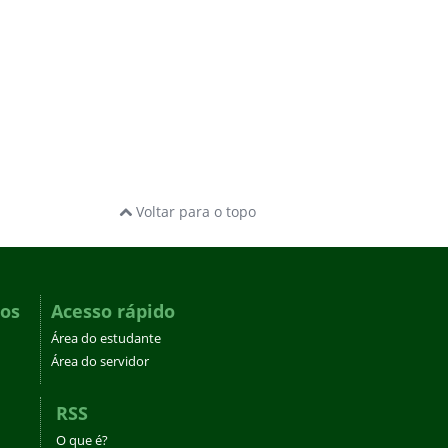
Voltar para o topo
dos
Acesso rápido
Área do estudante
Área do servidor
RSS
O que é?