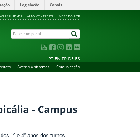
mação
Legislação
Canais
ACESSIBILIDADE
ALTO CONTRASTE
MAPA DO SITE
PT
EN
FR
DE
ES
ontato
Acesso a sistemas
Comunicação
icália - Campus
dos 1º e 4º anos dos turnos