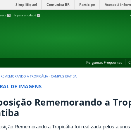
Simplifique!
Comunica BR
Participe
Acesso à infor
 busca
3
Ir para o rodapé
4
Perguntas Frequentes
C
 REMEMORANDO A TROPICÁLIA - CAMPUS IBATIBA
RAL DE IMAGENS
posição Rememorando a Trop
atiba
osição Rememorando a Tropicália foi realizada pelos alunos 