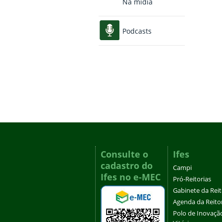
Na mídia
Podcasts
Consulte o
Ifes
cadastro do
Campi
Ifes no e-MEC
Pró-Reitorias
Gabinete da Rei
Agenda da Reito
Polo de Inovaçã