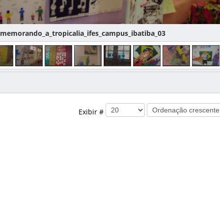
ememorando_a_tropicalia_ifes_campus_ibatiba_03
Exibir #