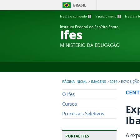
BRASIL
Ir para o conteúdo
1
Ir para o menu
2
Ir para a
Instituto Federal do Espírito Santo
Ifes
MINISTÉRIO DA EDUCAÇÃO
PÁGINA INICIAL
>
IMAGENS
>
2014
>
EXPOSIÇÃO
CENT
O Ifes
Cursos
Ex
Processos Seletivos
Ib
A exp
PORTAL IFES