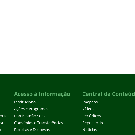
Acesso à Informação
Central de Conteú
Institucional
Imagens
Ações e Programas
Vídeos
tora
Participação Social
Periódicos
ra
Convênios e Transferências
Repositório
o
Receitas e Despesas
Notícias