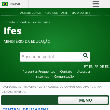
BRASIL
Simplifique!
ACESSIBILIDADE
ALTO CONTRASTE
MAPA DO SITE
Comunica BR
Instituto Federal do Espírito Santo
Ifes
Participe
Acesso à informação
MINISTÉRIO DA EDUCAÇÃO
Legislação
Canais
PT
EN
FR
DE
ES
Perguntas Frequentes
Contato
Acesso a
sistemas
Comunicação
PÁGINA INICIAL
>
IMAGENS
>
2014
>
ALUNOS DO CAMPUS GUARAPARI VISITAM
CIDADES MINEIRAS
MENU
CENTRAL DE IMAGENS