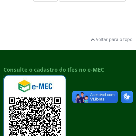
Voltar para o topo
Consulte o cadastro do Ifes no e-MEC