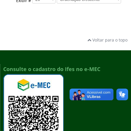
Exibir #
Voltar para o topo
Consulte o cadastro do Ifes no e-MEC