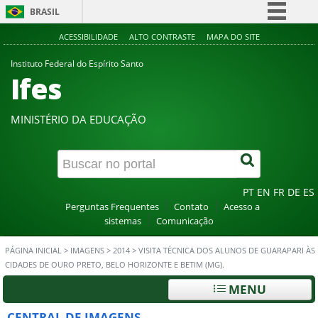
BRASIL
Simplifique!
ACESSIBILIDADE
ALTO CONTRASTE
MAPA DO SITE
Comunica BR
Instituto Federal do Espírito Santo
Ifes
Participe
Acesso à informação
MINISTÉRIO DA EDUCAÇÃO
Legislação
Canais
PT
EN
FR
DE
ES
Perguntas Frequentes
Contato
Acesso a
sistemas
Comunicação
PÁGINA INICIAL
>
IMAGENS
>
2014
>
VISITA TÉCNICA DOS ALUNOS DE GUARAPARI ÀS
CIDADES DE OURO PRETO, BELO HORIZONTE E BETIM (MG).
MENU
CENTRAL DE IMAGENS