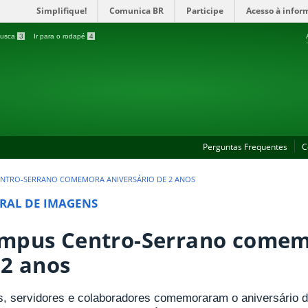
Simplifique!
Comunica BR
Participe
Acesso à infor
 busca
3
Ir para o rodapé
4
Perguntas Frequentes
C
NTRO-SERRANO COMEMORA ANIVERSÁRIO DE 2 ANOS
RAL DE IMAGENS
mpus Centro-Serrano comemo
 2 anos
s, servidores e colaboradores comemoraram o aniversário 