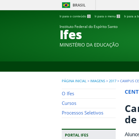
BRASIL
Ir para o conteúdo
1
Ir para o menu
2
Ir para a
Instituto Federal do Espírito Santo
Ifes
MINISTÉRIO DA EDUCAÇÃO
PÁGINA INICIAL
>
IMAGENS
>
2017
>
CAMPUS CE
CENT
O Ifes
Cursos
Ca
Processos Seletivos
de
Aluno
PORTAL IFES