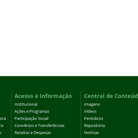
Acesso à Informação
Central de Conteú
Institucional
Imagens
Ações e Programas
Vídeos
tora
Participação Social
Periódicos
ra
Convênios e Transferências
Repositório
o
Receitas e Despesas
Notícias