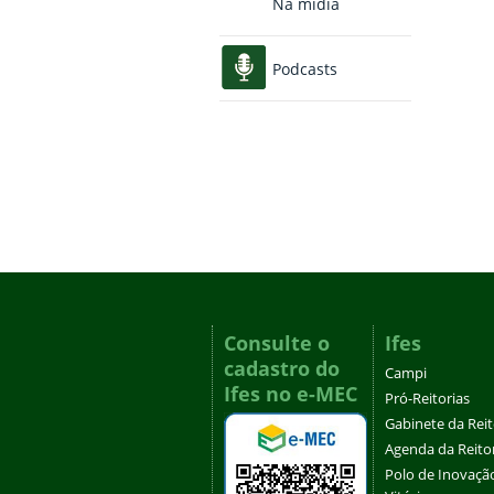
Na mídia
Podcasts
Consulte o
Ifes
cadastro do
Campi
Ifes no e-MEC
Pró-Reitorias
Gabinete da Rei
Agenda da Reito
Polo de Inovaçã