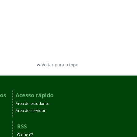
Voltar para o topo
dos
Acesso rápido
Área do estudante
Área do servidor
RSS
O que é?