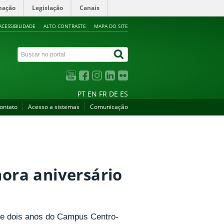
mação
Legislação
Canais
ACESSIBILIDADE
ALTO CONTRASTE
MAPA DO SITE
PT
EN
FR
DE
ES
ontato
Acesso a sistemas
Comunicação
ra aniversário
de dois anos do Campus Centro-