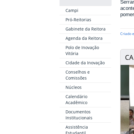
Serran
acont
Campi
pomera
Pró-Reitorias
Gabinete da Reitora
Criado 
Agenda da Reitora
Polo de Inovação
Vitória
CA
Cidade da Inovação
Conselhos e
Comissões
Núcleos
Calendário
Acadêmico
Documentos
Institucionais
Assistência
Estudantil